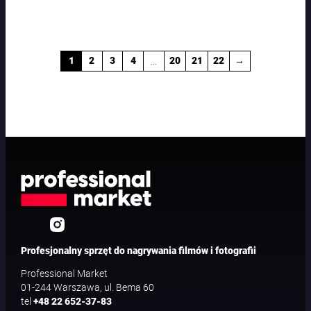
…
1
2
3
4
20
21
22
→
Profesjonalny sprzęt do nagrywania filmów i fotografii
Professional Market
01-244 Warszawa, ul. Bema 60
tel
+48 22 652-37-83