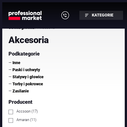
Przejdź
do
KATEGORIE
treści
/ Akcesoria
Strona główna
Akcesoria
Podkategorie
—
Inne
—
Paski i uchwyty
—
Statywy i głowice
—
Torby i pokrowce
—
Zasilanie
Producent
1
Accsoon
17
7
p
1
Amaran
11
r
1
o
p