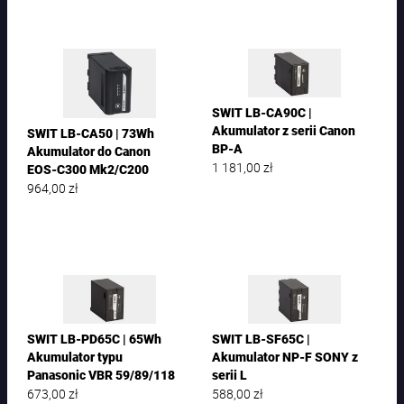
SWIT LB-CA90C |
Akumulator z serii Canon
SWIT LB-CA50 | 73Wh
BP-A
Akumulator do Canon
1 181,00
zł
EOS-C300 Mk2/C200
964,00
zł
SWIT LB-PD65C | 65Wh
SWIT LB-SF65C |
Akumulator typu
Akumulator NP-F SONY z
Panasonic VBR 59/89/118
serii L
673,00
zł
588,00
zł