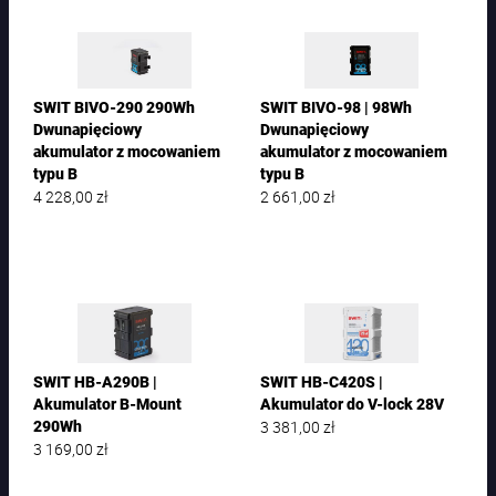
SWIT BIVO-290 290Wh
SWIT BIVO-98 | 98Wh
Dwunapięciowy
Dwunapięciowy
akumulator z mocowaniem
akumulator z mocowaniem
typu B
typu B
4 228,00
zł
2 661,00
zł
SWIT HB-A290B |
SWIT HB-C420S |
Akumulator B-Mount
Akumulator do V-lock 28V
3 381,00
zł
290Wh
3 169,00
zł