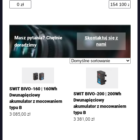
t
ó
w
Masz pytania? Chętnie
Skontaktuj się z
nami
doradzimy
SWIT BIVO-160 | 160Wh
SWIT BIVO-200 | 200Wh
Dwunapięciowy
Dwunapięciowy
akumulator z mocowaniem
akumulator z mocowaniem
typu B
typu B
3 085,00
zł
3 381,00
zł