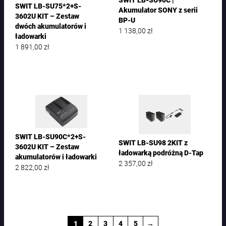
SWIT LB-SU90C |
SWIT LB-SU75*2+S-
Akumulator SONY z serii
3602U KIT – Zestaw
BP-U
dwóch akumulatorów i
1 138,00
zł
ładowarki
1 891,00
zł
SWIT LB-SU90C*2+S-
SWIT LB-SU98 2KIT z
3602U KIT – Zestaw
ładowarką podróżną D-Tap
akumulatorów i ładowarki
2 357,00
zł
2 822,00
zł
1
2
3
4
5
→