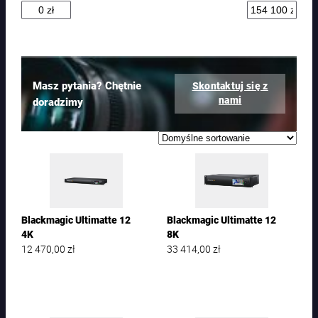
t
ó
w
Masz pytania? Chętnie
Skontaktuj się z
nami
doradzimy
Blackmagic Ultimatte 12
Blackmagic Ultimatte 12
4K
8K
12 470,00
zł
33 414,00
zł