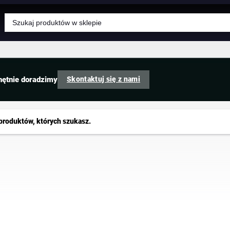
Wyszukiwarka
produktów
Skontaktuj się z nami
hętnie doradzimy
produktów, których szukasz.