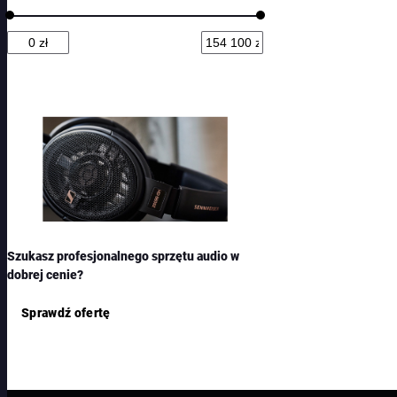
w
d
u
k
t
ó
w
Szukasz profesjonalnego sprzętu audio w
dobrej cenie?
Sprawdź ofertę