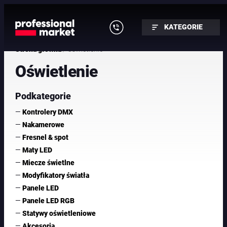
Przejdź
do
KATEGORIE
treści
/ Oświetlenie
Strona główna
Oświetlenie
Podkategorie
—
Kontrolery DMX
—
Nakamerowe
—
Fresnel & spot
—
Maty LED
—
Miecze świetlne
—
Modyfikatory światła
—
Panele LED
—
Panele LED RGB
—
Statywy oświetleniowe
—
Akcesoria