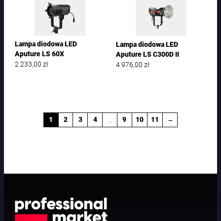
Lampa diodowa LED
Lampa diodowa LED
Aputure LS 60X
Aputure LS C300D II
2 233,00
zł
4 976,00
zł
…
1
2
3
4
9
10
11
→