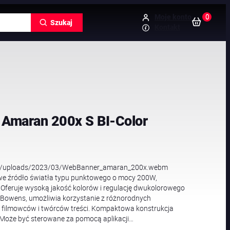
0
Moje konto
Szukaj
Kontakt
Amaran 200x S BI-Color
nt/uploads/2023/03/WebBanner_amaran_200x.webm
e źródło światła typu punktowego o mocy 200W,
Oferuje wysoką jakość kolorów i regulację dwukolorowego
Bowens, umożliwia korzystanie z różnorodnych
a filmowców i twórców treści. Kompaktowa konstrukcja
. Może być sterowane za pomocą aplikacji…