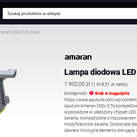
Wyszukiwarka
produktów
aran 200x S BI-Color
Lampa diodowa LED 
1 992,00
zł
(
1 619,51
zł
netto)
Dostępność:
Brak w magazynie
https://www.aputure.com/wp-conte
Aputure Amaran 200x S To kompaktow
wyposażone w ulepszony chipset LED. 
światła. Kompatybilne z mocowaniem 
modyfikatorów światła. Doskonałe dl
zawiera intuicyjne elementy sterujące