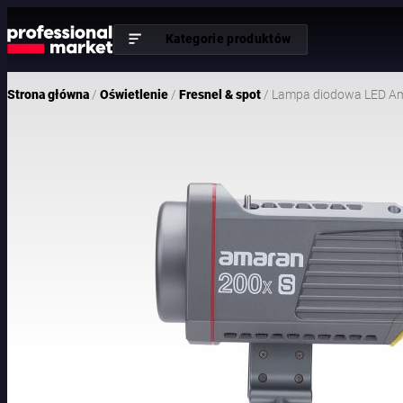
Kategorie produktów
/
/
/ Lampa diodowa LED Am
Strona główna
Oświetlenie
Fresnel & spot