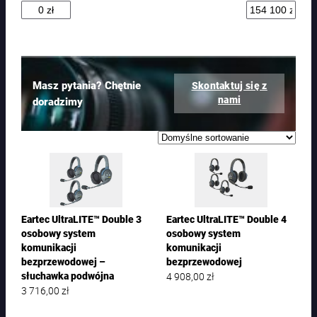
t
ó
w
Masz pytania? Chętnie
Skontaktuj się z
nami
doradzimy
Eartec UltraLITE™ Double 3
Eartec UltraLITE™ Double 4
osobowy system
osobowy system
komunikacji
komunikacji
bezprzewodowej –
bezprzewodowej
4 908,00
zł
słuchawka podwójna
3 716,00
zł