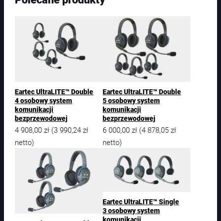
a
r
t
e
c
U
l
t
r
Eartec UltraLITE™ Double
Eartec UltraLITE™ Double
a
4 osobowy system
5 osobowy system
L
komunikacji
komunikacji
I
bezprzewodowej
bezprzewodowej
T
4 908,00
zł
3 990,24
zł
6 000,00
zł
4 878,05
zł
(
(
E
netto)
netto)
™
S
i
n
g
l
Eartec UltraLITE™ Single
e
3 osobowy system
4
komunikacji