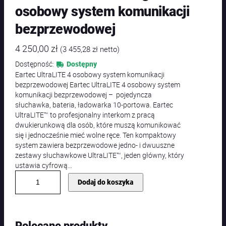
osobowy system komunikacji
bezprzewodowej
4 250,00
zł
(
3 455,28
zł
netto)
Dostępność:
Dostępny
Eartec UltraLITE 4 osobowy system komunikacji
bezprzewodowej Eartec UltraLITE 4 osobowy system
komunikacji bezprzewodowej – pojedyncza
słuchawka, bateria, ładowarka 10-portowa. Eartec
UltraLITE™ to profesjonalny interkom z pracą
dwukierunkową dla osób, które muszą komunikować
się i jednocześnie mieć wolne ręce. Ten kompaktowy
system zawiera bezprzewodowe jedno- i dwuuszne
zestawy słuchawkowe UltraLITE™, jeden główny, który
ustawia cyfrową…
i
Dodaj do koszyka
l
o
ś
ć
Polecane produkty
E