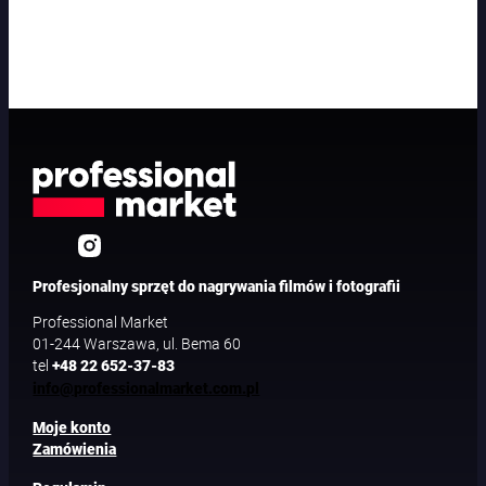
j
i
b
e
z
p
r
z
e
w
o
d
o
w
Profesjonalny sprzęt do nagrywania filmów i fotografii
e
Professional Market
j
01-244 Warszawa, ul. Bema 60
tel
+48 22 652-37-83
info@professionalmarket.com.pl
Moje konto
Zamówienia