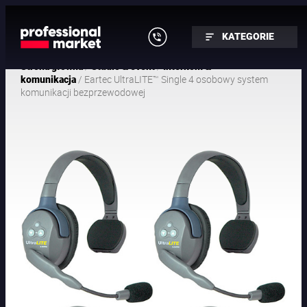
KATEGORIE
/
/
Strona główna
Studio & event
Interkom &
/ Eartec UltraLITE™ Single 4 osobowy system
komunikacja
komunikacji bezprzewodowej