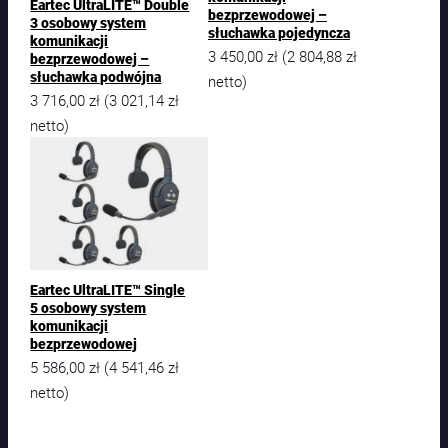
Eartec UltraLITE™ Double
o
bezprzewodowej –
3 osobowy system
s
słuchawka pojedyncza
komunikacji
o
3 450,00
zł
2 804,88
zł
(
bezprzewodowej –
b
słuchawka podwójna
netto)
o
3 716,00
zł
3 021,14
zł
(
w
netto)
y
s
y
s
t
e
m
k
o
Eartec UltraLITE™ Single
5 osobowy system
m
komunikacji
u
bezprzewodowej
n
5 586,00
zł
4 541,46
zł
(
i
k
netto)
a
c