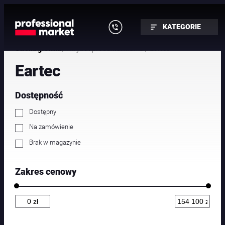
Przejdź
do
KATEGORIE
treści
/ Atrybut produktu: Marka / Eartec
Strona główna
Eartec
Dostępność
Dostępny
Na zamówienie
Brak w magazynie
Zakres cenowy