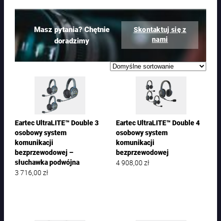
Masz pytania? Chętnie
Skontaktuj się z
nami
doradzimy
Eartec UltraLITE™ Double 3
Eartec UltraLITE™ Double 4
osobowy system
osobowy system
komunikacji
komunikacji
bezprzewodowej –
bezprzewodowej
4 908,00
zł
słuchawka podwójna
3 716,00
zł