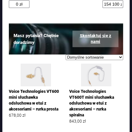
t
ó
w
Masz pytania? Chętnie
Skontaktuj się z
nami
doradzimy
Voice Technologies VT600
Voice Technologies
mini słuchawka
VT600T mini słuchawka
odsłuchowa w etui z
odsłuchowa w etui z
akcesoriami – rurka prosta
akcesoriami – rurka
678,00
zł
spiralna
843,00
zł