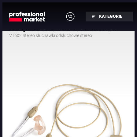
KATEGORIE
/
/
/ Voice Technologies
Strona główna
Audio
Słuchawki
VT602 Stereo słuchawki odsłuchowe stereo