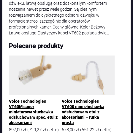
dźwięku, łatwą obsługą oraz doskonałym komfortem
noszenia nawet przez wiele godzin. Są idealnym
rozwiązaniem do dyskretnego odbioru dźwięku w
formacie stereo, szczególnie dla operatorów
profesjonalnych kamer. Cechy główne: Kolor Beżowy
Łatwa obsługa Elastyczny kabel VT602 posiada dwie…
Polecane produkty
Voice Technologies
Voice Technologies
VT60M super
VT600 mini słuchawka
miniaturowa słuchawka
odsłuchowa w etui z
odsłuchowa w spec. etui z
akcesoriami – rurka
akcesoriami
prosta
897,00
zł
729,27
zł
678,00
zł
551,22
zł
(
netto)
(
netto)