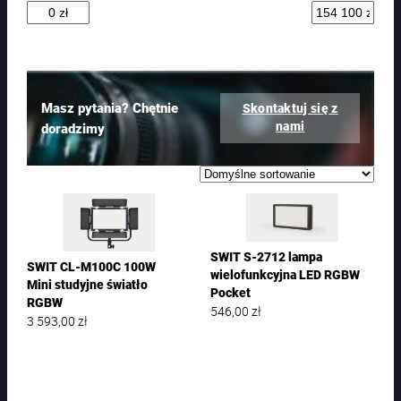
t
ó
w
Masz pytania? Chętnie
Skontaktuj się z
nami
doradzimy
SWIT S-2712 lampa
SWIT CL-M100C 100W
wielofunkcyjna LED RGBW
Mini studyjne światło
Pocket
RGBW
546,00
zł
3 593,00
zł