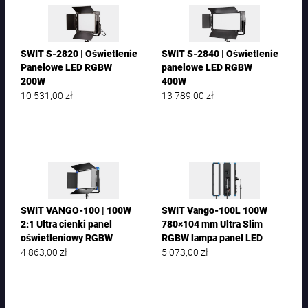
SWIT S-2820 | Oświetlenie
SWIT S-2840 | Oświetlenie
Panelowe LED RGBW
panelowe LED RGBW
200W
400W
10 531,00
zł
13 789,00
zł
SWIT VANGO-100 | 100W
SWIT Vango-100L 100W
2:1 Ultra cienki panel
780×104 mm Ultra Slim
oświetleniowy RGBW
RGBW lampa panel LED
4 863,00
zł
5 073,00
zł