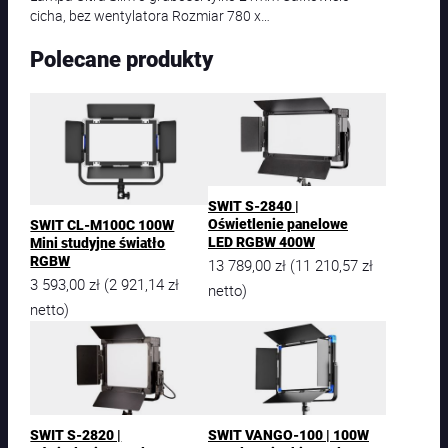
cicha, bez wentylatora Rozmiar 780 x…
Polecane produkty
SWIT S-2840 |
Oświetlenie panelowe
SWIT CL-M100C 100W
LED RGBW 400W
Mini studyjne światło
RGBW
13 789,00
zł
11 210,57
zł
(
3 593,00
zł
2 921,14
zł
(
netto)
netto)
SWIT S-2820 |
SWIT VANGO-100 | 100W