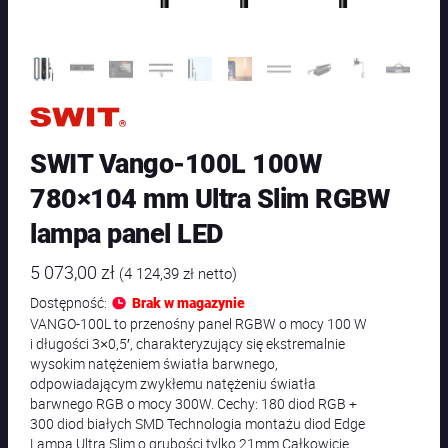
SWIT Vango-100L 100W
780×104 mm Ultra Slim RGBW
lampa panel LED
5 073,00
zł
(
4 124,39
zł
netto)
Dostępność:
Brak w magazynie
VANGO-100L to przenośny panel RGBW o mocy 100 W
i długości 3×0,5′, charakteryzujący się ekstremalnie
wysokim natężeniem światła barwnego,
odpowiadającym zwykłemu natężeniu światła
barwnego RGB o mocy 300W. Cechy: 180 diod RGB +
300 diod białych SMD Technologia montażu diod Edge
Lampa Ultra Slim o grubości tylko 21mm Całkowicie