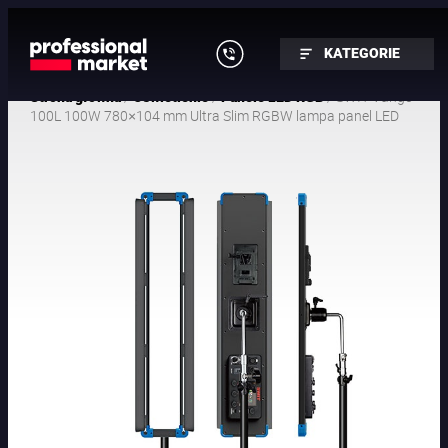
KATEGORIE
/
/
/ SWIT Vango-
Strona główna
Oświetlenie
Panele LED RGB
100L 100W 780×104 mm Ultra Slim RGBW lampa panel LED