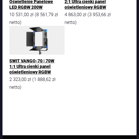
Oświetlenie Panelowe
2:1 Ultra cienki panel
LED RGBW 200W
oświetleniowy RGBW
10 531,00
zł
8 561,79
zł
4 863,00
zł
3 953,66
zł
(
(
netto)
netto)
SWIT VANGO-70 | 70W
1:1 Ultra cienki panel
oświetleniowy RGBW
2 323,00
zł
1 888,62
zł
(
netto)