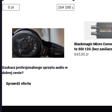
k
t
ó
w
Blackmagic Micro Conv
to SDI 12G (bez zasilacz
645,00
zł
Szukasz profesjonalnego sprzętu audio w
dobrej cenie?
Sprawdź ofertę