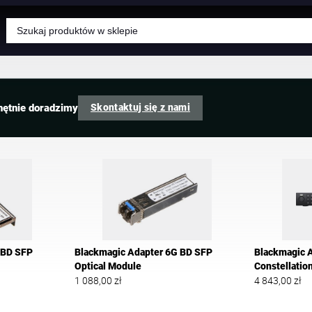
Wyszukiwarka
produktów
Skontaktuj się z nami
hętnie doradzimy
 BD SFP
Blackmagic Adapter 6G BD SFP
Blackmagic 
Optical Module
Constellatio
1 088,00
zł
4 843,00
zł