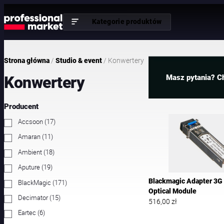
Przejdź
do
Kategorie produktów
treści
/
/ Konwertery
Strona główna
Studio & event
Konwertery
Masz pytania? C
Producent
1
Accsoon
17
7
p
1
Amaran
11
r
1
o
p
d
1
Ambient
18
r
u
8
o
k
p
d
1
Aputure
19
t
r
u
9
ó
o
k
p
w
Blackmagic Adapter 3G
d
1
BlackMagic
171
t
r
u
7
ó
o
Optical Module
k
1
w
d
1
Decimator
15
t
p
516,00
zł
u
5
ó
r
k
p
w
o
6
Eartec
6
t
r
d
p
ó
o