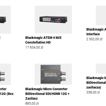
Blackmagic A
Interface
E
Blackmagic ATEM 4 M/E
2 502,00
zł
Constellation HD
17 834,00
zł
Blackmagic M
BiDirectiona
zasilacza)
rter
Blackmagic Micro Converter
358,00
zł
 12G (Bez
BiDirectional SDI/HDMI 12G +
Zasilacz
885,00
zł