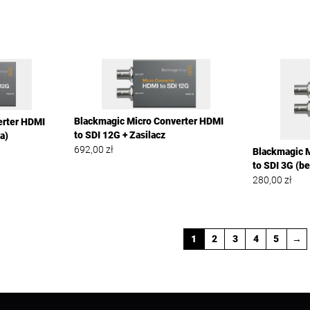
Blackmagic Micro Converter HDMI
erter HDMI
to SDI 12G + Zasilacz
a)
692,00
zł
Blackmagic 
to SDI 3G (be
280,00
zł
1
2
3
4
5
→