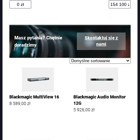
t
ó
w
Masz pytania? Chętnie
Skontaktuj się z
nami
doradzimy
Blackmagic MultiView 16
Blackmagic Audio Monitor
8 589,00
zł
12G
5 926,00
zł