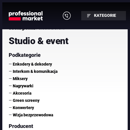
Przejdź
do
KATEGORIE
treści
/ Studio & event
Strona główna
Studio & event
Podkategorie
—
Enkodery & dekodery
—
Interkom & komunikacja
—
Miksery
—
Nagrywarki
—
Akcesoria
—
Green screeny
—
Konwertery
—
Wizja bezprzewodowa
Producent