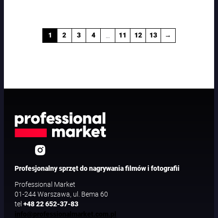
…
1
2
3
4
11
12
13
→
Profesjonalny sprzęt do nagrywania filmów i fotografii
Professional Market
01-244 Warszawa, ul. Bema 60
tel
+48 22 652-37-83
info@professionalmarket.com.pl