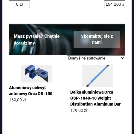
t
ó
w
Masz pytania? Chętnie
Skontaktuj się z
nami
doradzimy
Aluminiowy uchwyt
Belka aluminiowa Orca
antenowy Orca OR-150
OSP-1040-10 Weight
169,00
zł
Distribution Aluminum Bar
179,00
zł