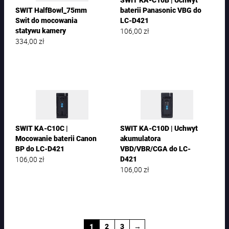
SWIT KA-C10B | Uchwyt
SWIT HalfBowl_75mm
baterii Panasonic VBG do
Swit do mocowania
LC-D421
106,00
zł
statywu kamery
334,00
zł
SWIT KA-C10C |
SWIT KA-C10D | Uchwyt
Mocowanie baterii Canon
akumulatora
BP do LC-D421
VBD/VBR/CGA do LC-
106,00
zł
D421
106,00
zł
1
2
3
→