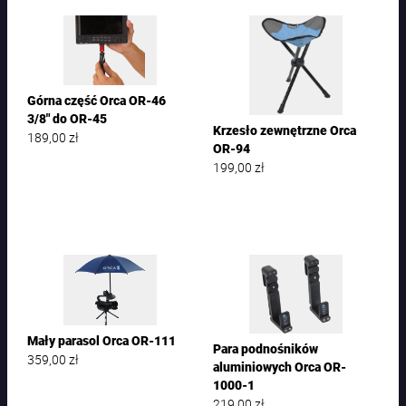
Górna część Orca OR-46
3/8″ do OR-45
Krzesło zewnętrzne Orca
189,00
zł
OR-94
199,00
zł
Mały parasol Orca OR-111
Para podnośników
359,00
zł
aluminiowych Orca OR-
1000-1
219,00
zł