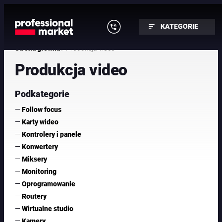
Przejdź
do
KATEGORIE
treści
/ Produkcja video
Strona główna
Produkcja video
Podkategorie
—
Follow focus
—
Karty wideo
—
Kontrolery i panele
—
Konwertery
—
Miksery
—
Monitoring
—
Oprogramowanie
—
Routery
—
Wirtualne studio
—
Kamery