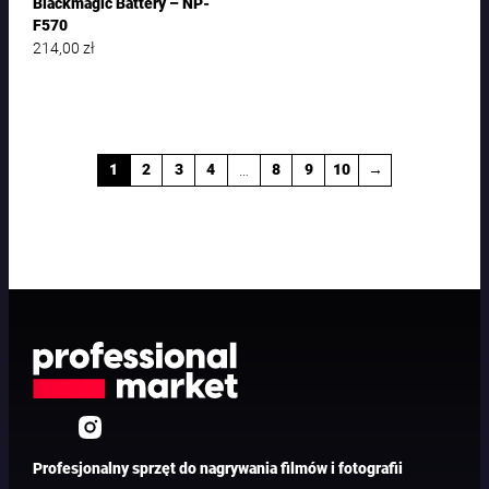
Blackmagic Battery – NP-
F570
214,00
zł
…
1
2
3
4
8
9
10
→
Profesjonalny sprzęt do nagrywania filmów i fotografii