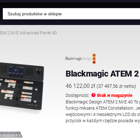
Wyszukiwarka
produktów
TEM 2 M/E Advanced Panel 40
Blackmagic ATEM 2
46 122,00
zł
(
37 497,56
zł
netto)
Dostępność:
Brak w magazynie
Blackmagic Design ATEM 2 M/E 40 To pr
funkcji miksera ATEM Constellation. Je
wejściowymi i 4 niezależnymi LCD do 
przycisk w każdym rzędzie posiada wy