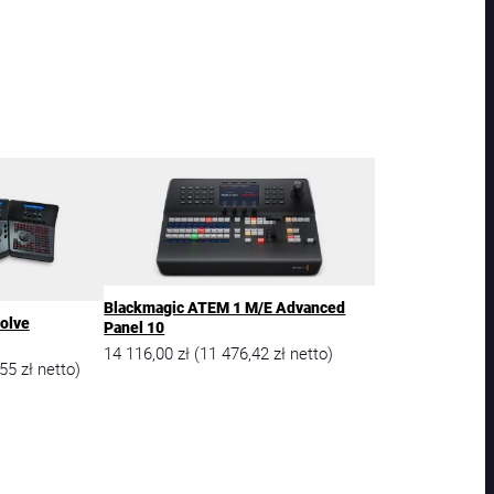
Blackmagic ATEM 1 M/E Advanced
olve
Panel 10
14 116,00
zł
11 476,42
zł
(
netto)
,55
zł
netto)