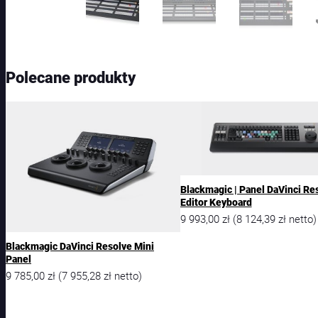
Polecane produkty
Blackmagic | Panel DaVinci Re
Editor Keyboard
9 993,00
zł
8 124,39
zł
(
netto)
Blackmagic DaVinci Resolve Mini
Panel
9 785,00
zł
7 955,28
zł
(
netto)