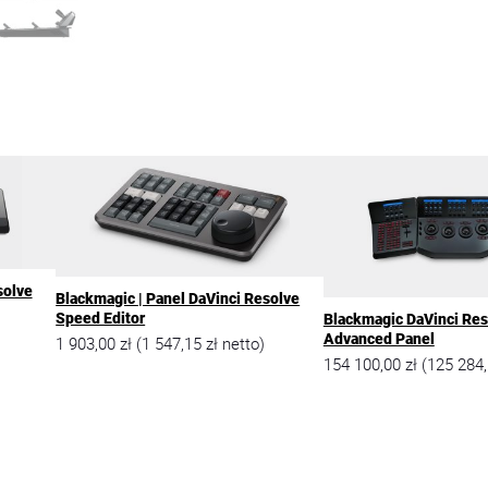
solve
Blackmagic | Panel DaVinci Resolve
Speed Editor
Blackmagic DaVinci Res
Advanced Panel
1 903,00
zł
1 547,15
zł
(
netto)
154 100,00
zł
125 284
(