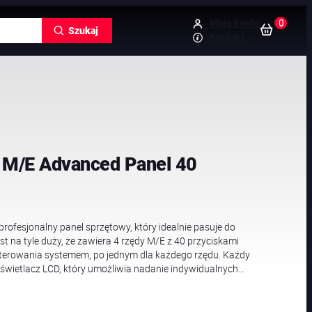
0
Moje konto
Szukaj
Kontakt
 M/E Advanced Panel 40
ofesjonalny panel sprzętowy, który idealnie pasuje do
st na tyle duży, że zawiera 4 rzędy M/E z 40 przyciskami
sterowania systemem, po jednym dla każdego rzędu. Każdy
świetlacz LCD, który umożliwia nadanie indywidualnych…