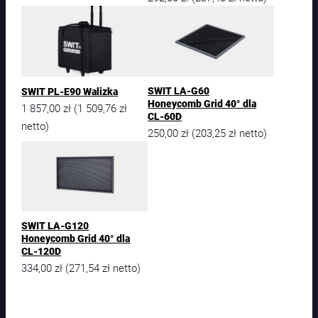
SWIT LA-G60
SWIT PL-E90 Walizka
Honeycomb Grid 40° dla
1 857,00
zł
1 509,76
zł
(
CL-60D
netto)
250,00
zł
203,25
zł
(
netto)
SWIT LA-G120
Honeycomb Grid 40° dla
CL-120D
334,00
zł
271,54
zł
(
netto)