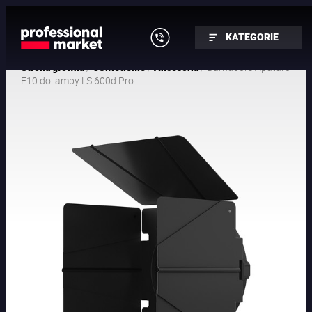
KATEGORIE
/
/
/ Barndoors Aputure
Strona główna
Oświetlenie
Akcesoria
F10 do lampy LS 600d Pro