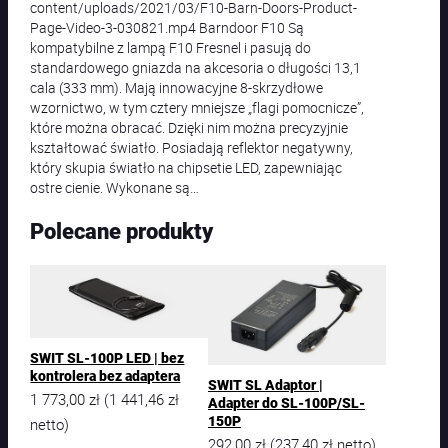
content/uploads/2021/03/F10-Barn-Doors-Product-
Page-Video-3-030821.mp4 Barndoor F10 Są
kompatybilne z lampą F10 Fresnel i pasują do
standardowego gniazda na akcesoria o długości 13,1
cala (333 mm). Mają innowacyjne 8-skrzydłowe
wzornictwo, w tym cztery mniejsze „flagi pomocnicze”,
które można obracać. Dzięki nim można precyzyjnie
kształtować światło. Posiadają reflektor negatywny,
który skupia światło na chipsetie LED, zapewniając
ostre cienie. Wykonane są…
Polecane produkty
SWIT SL-100P LED | bez
kontrolera bez adaptera
SWIT SL Adaptor |
1 773,00
zł
1 441,46
zł
(
Adapter do SL-100P/SL-
150P
netto)
292,00
zł
237,40
zł
(
netto)