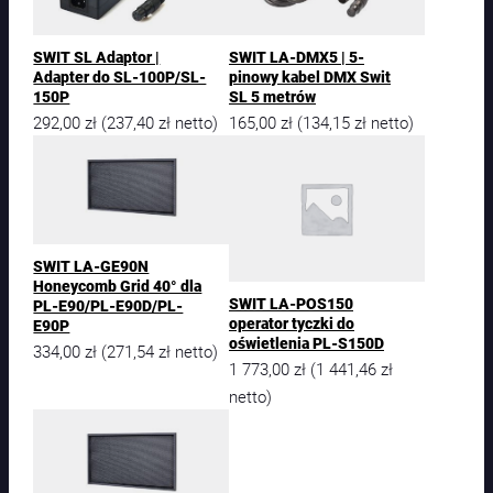
SWIT SL Adaptor |
SWIT LA-DMX5 | 5-
Adapter do SL-100P/SL-
pinowy kabel DMX Swit
150P
SL 5 metrów
292,00
zł
237,40
zł
165,00
zł
134,15
zł
(
netto)
(
netto)
SWIT LA-GE90N
Honeycomb Grid 40° dla
SWIT LA-POS150
PL-E90/PL-E90D/PL-
operator tyczki do
E90P
oświetlenia PL-S150D
334,00
zł
271,54
zł
(
netto)
1 773,00
zł
1 441,46
zł
(
netto)