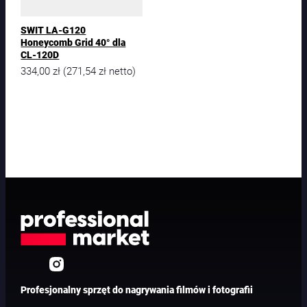
SWIT LA-G120
Honeycomb Grid 40° dla
CL-120D
334,00
zł
271,54
zł
(
netto)
Profesjonalny sprzęt do nagrywania filmów i fotografii