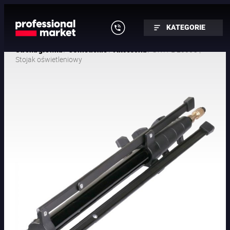
KATEGORIE
/
/
/ SWIT L-2000C |
Strona główna
Oświetlenie
Akcesoria
Stojak oświetleniowy