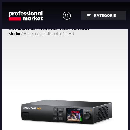
KATEGORIE
/
/
Strona główna
Produkcja video
Wirtualne
/ Blackmagic Ultimatte 12 HD
studio