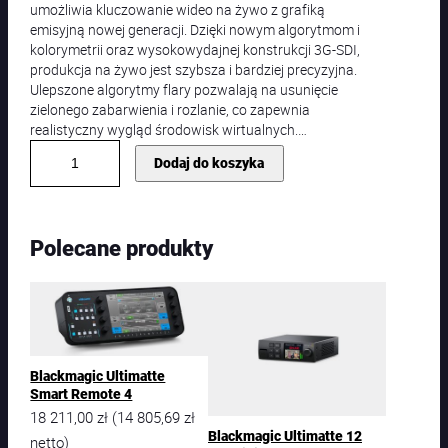
umożliwia kluczowanie wideo na żywo z grafiką
emisyjną nowej generacji. Dzięki nowym algorytmom i
kolorymetrii oraz wysokowydajnej konstrukcji 3G-SDI,
produkcja na żywo jest szybsza i bardziej precyzyjna.
Ulepszone algorytmy flary pozwalają na usunięcie
zielonego zabarwienia i rozlanie, co zapewnia
realistyczny wygląd środowisk wirtualnych.…
i
Dodaj do koszyka
l
o
ś
ć
Polecane produkty
B
l
a
c
k
m
a
Blackmagic Ultimatte
g
Smart Remote 4
i
18 211,00
zł
14 805,69
zł
(
c
Blackmagic Ultimatte 12
netto)