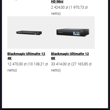
U
HD Mini
l
2 424,00
zł
1 970,73
zł
(
t
netto)
i
m
a
t
t
e
1
2
Blackmagic Ultimatte 12
Blackmagic Ultimatte 12
H
4K
8K
D
12 470,00
zł
10 138,21
zł
33 414,00
zł
27 165,85
zł
(
(
netto)
netto)