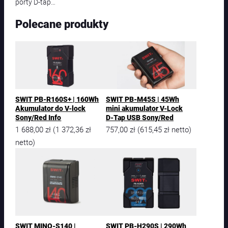
porty D-tap…
Polecane produkty
SWIT PB-R160S+ | 160Wh
SWIT PB-M45S | 45Wh
Akumulator do V-lock
mini akumulator V-Lock
Sony/Red Info
D-Tap USB Sony/Red
1 688,00
zł
1 372,36
zł
757,00
zł
615,45
zł
(
(
netto)
netto)
SWIT MINO-S140 |
SWIT PB-H290S | 290Wh