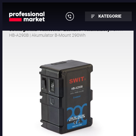
KATEGORIE
/
/
/
/ SWIT
Strona główna
Akcesoria
Zasilanie
Akumulatory
HB-A290B | Akumulator B-Mount 290Wh