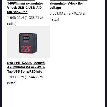
140Wh mini akumulator
akumulator V-lock Bi-
V-lock USB-C USB-A D-
voltage
tap Sony/Red
3 381,00
zł
2 748,78
zł
(
1 646,00
zł
1 338,21
zł
(
netto)
netto)
SWIT PB-S220S | 220Wh
Akumulator V-Lock 4x D-
Tap USB Sony/RED Info
1 900,00
zł
1 544,72
zł
(
netto)