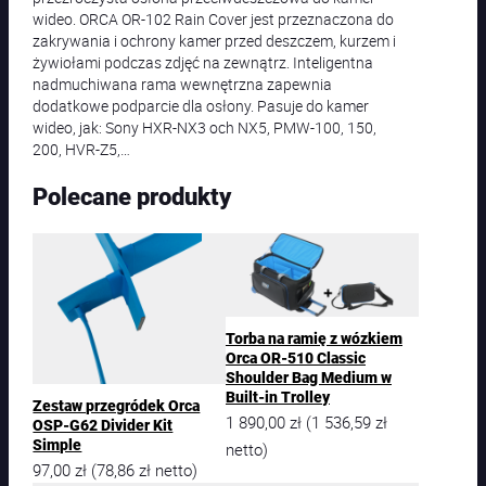
wideo. ORCA OR-102 Rain Cover jest przeznaczona do
zakrywania i ochrony kamer przed deszczem, kurzem i
żywiołami podczas zdjęć na zewnątrz. Inteligentna
nadmuchiwana rama wewnętrzna zapewnia
dodatkowe podparcie dla osłony. Pasuje do kamer
wideo, jak: Sony HXR-NX3 och NX5, PMW-100, 150,
200, HVR-Z5,…
Polecane produkty
Torba na ramię z wózkiem
Orca OR-510 Classic
Shoulder Bag Medium w
Built-in Trolley
Zestaw przegródek Orca
1 890,00
zł
1 536,59
zł
(
OSP-G62 Divider Kit
Simple
netto)
97,00
zł
78,86
zł
(
netto)