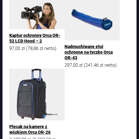
Kaptur ochronny Orca OR-
52 LCD Hood – 2
Nadmuchiwane etui
97,00
zł
78,86
zł
(
netto)
ochronne na tyczkę Orca
OR-43
297,00
zł
241,46
zł
(
netto)
Plecak na kamerę z
wózkiem Orca OR-26