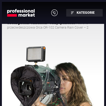
KATEGORIE
/
/
/ Osłona
Strona główna
Akcesoria
Torby i pokrowce
przeciwdeszczowa Orca OR-102 Camera Rain Cover – 2