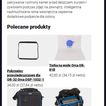
zakrywania i ochrony kamer przed deszczem, kurzem i
żywiołami podczas zdjęć na zewnątrz. Inteligentna
nadmuchiwana rama wewnętrzna zapewnia
dodatkowe podparcie dla osłony.
Polecane produkty
Torba na wodę Orca OR-
81B
Pokrowiec
42,00
zł
34,15
zł
(
netto)
przeciwdeszczowy dla
OR-32 Orca OSP-1032-1
34,00
zł
27,64
zł
(
netto)