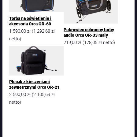
Torba na oświetlenie i
akcesoria Orca OR-60
Pokrowiec ochronny torby
1 590,00
zł
1 292,68
zł
(
audio Orca OR-33 mały
netto)
219,00
zł
178,05
zł
(
netto)
Plecak z kieszeniami
zewnętrznymi Orca OR-21
2 590,00
zł
2 105,69
zł
(
netto)