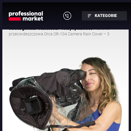
KATEGORIE
/
/
/ Osłona
Strona główna
Akcesoria
Torby i pokrowce
przeciwdeszczowa Orca OR-104 Camera Rain Cover – 3