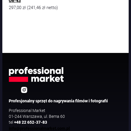
OR-43
297,00
zł
241,46
zł
(
netto)
Profesjonalny sprzęt do nagrywania filmów i fotografii
Professional Market
01-244 Warszawa, ul. Bema 60
tel
+48 22 652-37-83
info@professionalmarket.com.pl