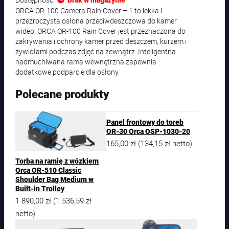
Brak w magazynie
ORCA OR-100 Camera Rain Cover – 1 to lekka i
przezroczysta osłona przeciwdeszczowa do kamer
wideo. ORCA OR-100 Rain Cover jest przeznaczona do
zakrywania i ochrony kamer przed deszczem, kurzem i
żywiołami podczas zdjęć na zewnątrz. Inteligentna
nadmuchiwana rama wewnętrzna zapewnia
dodatkowe podparcie dla osłony.
Polecane produkty
Panel frontowy do toreb
OR-30 Orca OSP-1030-20
165,00
zł
134,15
zł
(
netto)
Torba na ramię z wózkiem
Orca OR-510 Classic
Shoulder Bag Medium w
Built-in Trolley
1 890,00
zł
1 536,59
zł
(
netto)