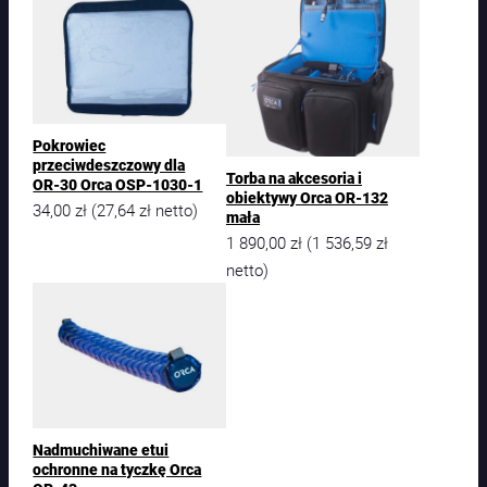
Pokrowiec
przeciwdeszczowy dla
Torba na akcesoria i
OR-30 Orca OSP-1030-1
obiektywy Orca OR-132
34,00
zł
27,64
zł
(
netto)
mała
1 890,00
zł
1 536,59
zł
(
netto)
Nadmuchiwane etui
ochronne na tyczkę Orca