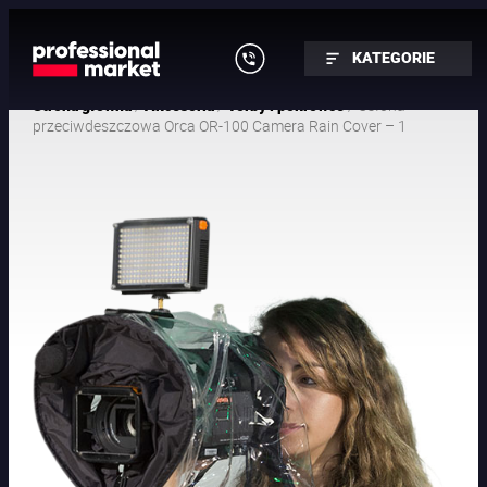
KATEGORIE
/
/
/ Osłona
Strona główna
Akcesoria
Torby i pokrowce
przeciwdeszczowa Orca OR-100 Camera Rain Cover – 1