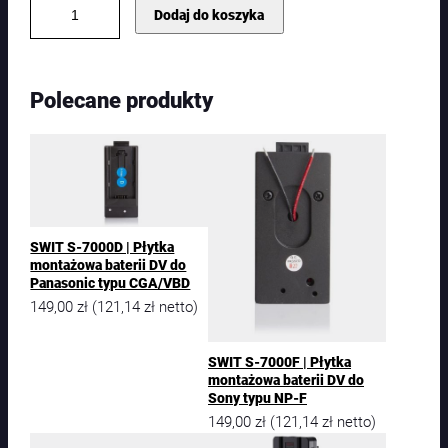
i
Dodaj do koszyka
l
o
ś
ć
Polecane produkty
S
W
I
T
S
-
7
2
SWIT S-7000D | Płytka
0
montażowa baterii DV do
0
Panasonic typu CGA/VBD
D
149,00
zł
121,14
zł
(
netto)
|
P
ł
SWIT S-7000F | Płytka
y
montażowa baterii DV do
Sony typu NP-F
t
149,00
zł
121,14
zł
k
(
netto)
a