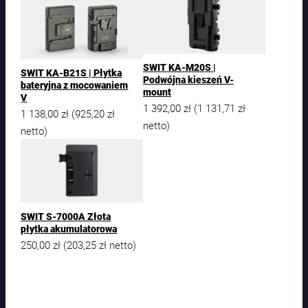
a
k
u
m
u
SWIT KA-M20S |
SWIT KA-B21S | Płytka
l
Podwójna kieszeń V-
bateryjna z mocowaniem
a
mount
V
t
1 392,00
zł
1 131,71
zł
(
1 138,00
zł
925,20
zł
(
o
netto)
netto)
r
o
w
a
P
a
n
SWIT S-7000A Złota
a
płytka akumulatorowa
s
250,00
zł
203,25
zł
(
netto)
o
n
i
c