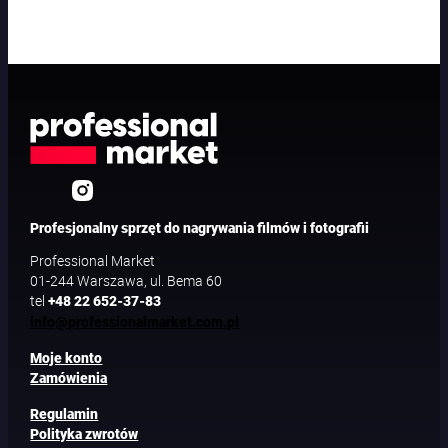
V
B
D
/
V
B
R
/
C
G
A
Profesjonalny sprzęt do nagrywania filmów i fotografii
Professional Market
01-244 Warszawa, ul. Bema 60
tel
+48 22 652-37-83
info@professionalmarket.com.pl
Moje konto
Zamówienia
Regulamin
Polityka zwrotów