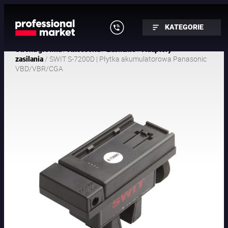
KATEGORIE
/
/
/
Strona główna
Akcesoria
Zasilanie
Adaptery
/ SWIT S-7200D | Płytka akumulatorowa Panasonic
zasilania
VBD/VBR/CGA