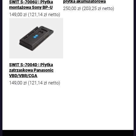
płytka akumulatorowa
SWIT S-7006U | Płytka
t
montażowa Sony BP-U
250,00
zł
203,25
zł
(
netto)
r
149,00
zł
121,14
zł
(
netto)
z
a
s
k
o
w
a
d
SWIT S-7004D | Płytka
o
zatrzaskowa Panasonic
m
VBD/VBR/CGA
o
149,00
zł
121,14
zł
(
netto)
n
t
a
ż
u
J
V
C
B