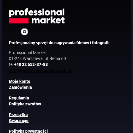
N
-
V
F
Profesjonalny sprzęt do nagrywania filmów i fotografii
Professional Market
01-244 Warszawa, ul. Bema 60
tel
+48 22 652-37-83
info@professionalmarket.com.pl
Moje konto
Zamówienia
Regulamin
Polityka zwrotów
Przesyłka
Gwarancje
Polityka prywatności