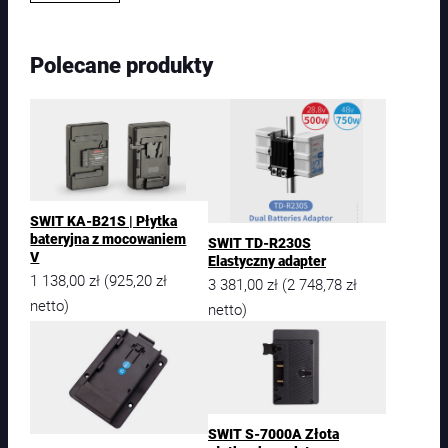
o
ś
ć
Polecane produkty
S
W
I
T
S
-
7
0
SWIT KA-B21S | Płytka
0
bateryjna z mocowaniem
SWIT TD-R230S
4
V
Elastyczny adapter
V
1 138,00
zł
925,20
zł
(
3 381,00
zł
2 748,78
zł
(
|
P
netto)
netto)
ł
y
t
k
a
z
SWIT S-7000A Złota
a