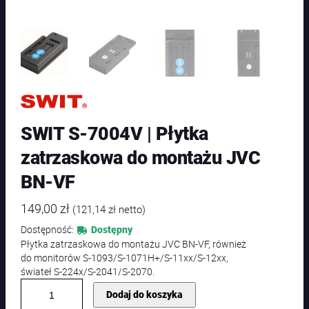
SWIT S-7004V | Płytka
zatrzaskowa do montażu JVC
BN-VF
149,00
zł
(
121,14
zł
netto)
Dostępność:
Dostępny
Płytka zatrzaskowa do montażu JVC BN-VF, również
do monitorów S-1093/S-1071H+/S-11xx/S-12xx,
świateł S-224x/S-2041/S-2070.
i
Dodaj do koszyka
l