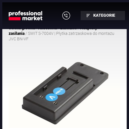
KATEGORIE
/
/
/
Strona główna
Akcesoria
Zasilanie
Adaptery
/ SWIT S-7004V | Płytka zatrzaskowa do montażu
zasilania
JVC BN-VF