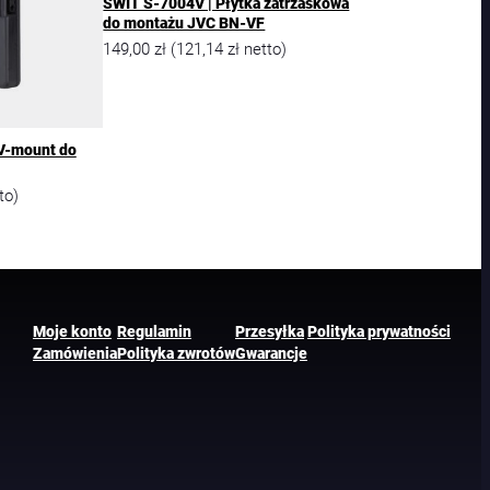
SWIT S-7004V | Płytka zatrzaskowa
do montażu JVC BN-VF
149,00
zł
121,14
zł
(
netto)
 V-mount do
to)
Moje konto
Regulamin
Przesyłka
Polityka prywatności
Zamówienia
Polityka zwrotów
Gwarancje