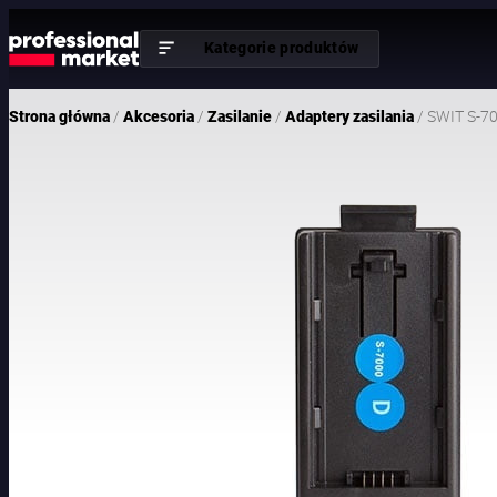
Kategorie produktów
/
/
/
/ SWIT S-70
Strona główna
Akcesoria
Zasilanie
Adaptery zasilania