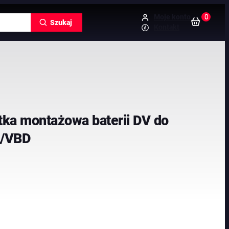
0
Moje konto
Szukaj
Kontakt
tka montażowa baterii DV do
A/VBD