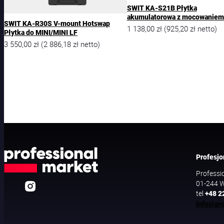
SWIT KA-S21B Płytka
akumulatorowa z mocowaniem
SWIT KA-R30S V-mount Hotswap
1 138,00
zł
925,20
zł
(
netto)
Płytka do MINI/MINI LF
3 550,00
zł
2 886,18
zł
(
netto)
Profesjo
Professi
01-244 W
tel
+48 2
info@pro