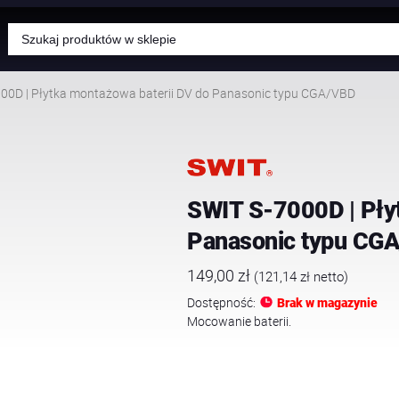
Wyszukiwarka
produktów
00D | Płytka montażowa baterii DV do Panasonic typu CGA/VBD
SWIT S-7000D | Pły
Panasonic typu CG
149,00
zł
(
121,14
zł
netto)
Dostępność:
Brak w magazynie
Mocowanie baterii.