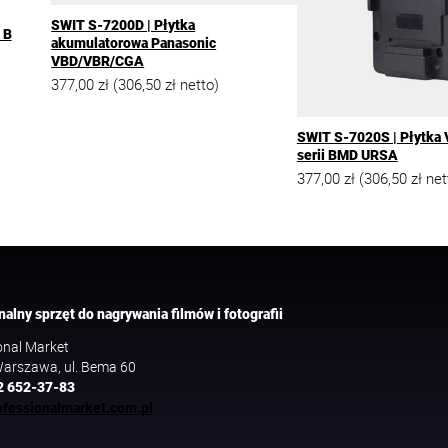
SWIT S-7200D | Płytka
 B
akumulatorowa Panasonic
VBD/VBR/CGA
377,00
zł
306,50
zł
(
netto)
SWIT S-7020S | Płytka
serii BMD URSA
377,00
zł
306,50
zł
(
net
nalny sprzęt do nagrywania filmów i fotografii
onal Market
arszawa, ul. Bema 60
2 652-37-83
fessionalmarket.com.pl