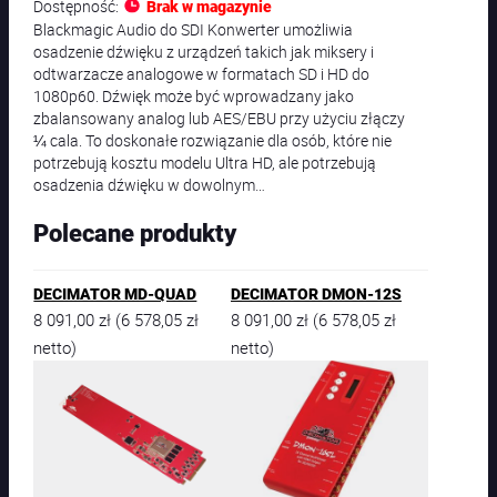
Dostępność:
Brak w magazynie
Blackmagic Audio do SDI Konwerter umożliwia
osadzenie dźwięku z urządzeń takich jak miksery i
odtwarzacze analogowe w formatach SD i HD do
1080p60. Dźwięk może być wprowadzany jako
zbalansowany analog lub AES/EBU przy użyciu złączy
¼ cala. To doskonałe rozwiązanie dla osób, które nie
potrzebują kosztu modelu Ultra HD, ale potrzebują
osadzenia dźwięku w dowolnym…
Polecane produkty
DECIMATOR MD-QUAD
DECIMATOR DMON-12S
8 091,00
zł
6 578,05
zł
8 091,00
zł
6 578,05
zł
(
(
netto)
netto)