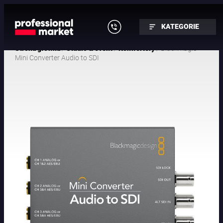
KATEGORIE
/
/
/ Blackmagic
Strona główna
Studio & event
Konwertery
Mini Converter Audio to SDI