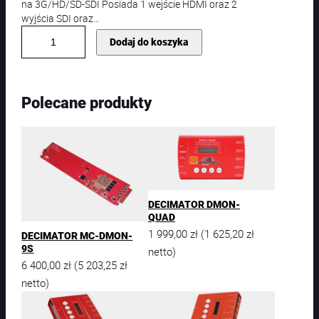
na 3G/HD/SD-SDI Posiada 1 wejście HDMI oraz 2
wyjścia SDI oraz…
i
Dodaj do koszyka
l
o
ś
ć
Polecane produkty
S
W
I
T
S
-
4
6
DECIMATOR DMON-
0
QUAD
1
1 999,00
zł
1 625,20
zł
(
DECIMATOR MC-DMON-
|
9S
netto)
K
6 400,00
zł
5 203,25
zł
(
o
netto)
n
w
e