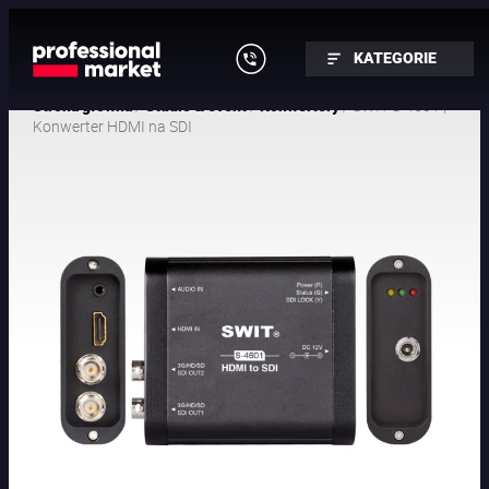
KATEGORIE
/
/
/ SWIT S-4601 |
Strona główna
Studio & event
Konwertery
Konwerter HDMI na SDI