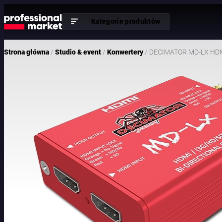
Kategorie produktów
/
/
/ DECIMATOR MD-LX HDM
Strona główna
Studio & event
Konwertery