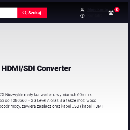
0
Moje konto
Szukaj
Kontakt
HDMI/SDI Converter
I Niezwykle mały konwerter o wymiarach 60mm x
ci do 1080p60 – 3G Level A oraz B a także możliwośc
obór mocy, zawiera zasilacz oraz kabel USB ( kabel HDMI