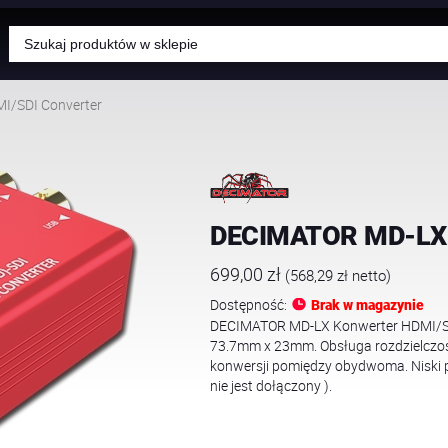
Wyszukiwarka
produktów
I/SDI Converter
DECIMATOR MD-LX 
699,00
zł
(
568,29
zł
netto)
Dostępność:
Brak w magazynie
DECIMATOR MD-LX Konwerter HDMI/SD
73.7mm x 23mm. Obsługa rozdzielczoś
konwersji pomiędzy obydwoma. Niski p
nie jest dołączony ).