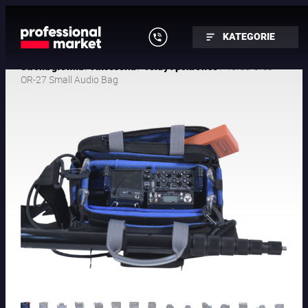
KATEGORIE
/
/
/ Torba Orca
Strona główna
Akcesoria
Torby i pokrowce
OR-27 Small Audio Bag