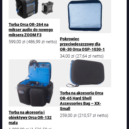
Torba Orca OR-264 na
mikser audio do nowego
miksera ZOOM F3
Pokrowiec
599,00
zł
486,99
zł
(
netto)
przeciwdeszczowy dla
OR-30 Orca OSP-1030-1
34,00
zł
27,64
zł
(
netto)
Torba na akcesoria Orca
OR-65 Hard Shell
Accessories Bag – XX-
Small
Torba na akcesoria i
259,00
zł
210,57
zł
(
netto)
obiektywy Orca OR-132
mała