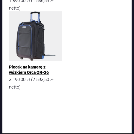
1 890,00
zł
1 536,59
zł
(
netto)
Plecak na kamerę z
wózkiem Orca OR-26
3 190,00
zł
2 593,50
zł
(
netto)