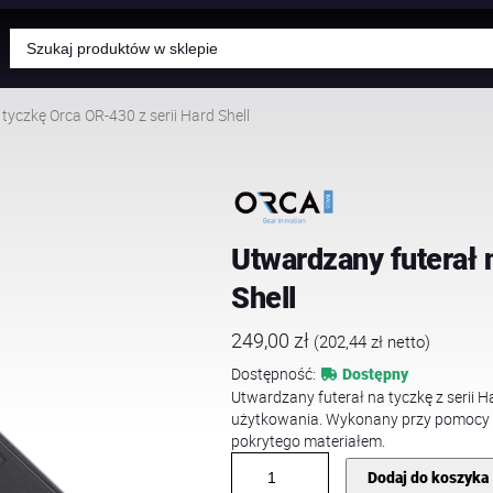
Wyszukiwarka
produktów
tyczkę Orca OR-430 z serii Hard Shell
Utwardzany futerał 
Shell
249,00
zł
(
202,44
zł
netto)
Dostępność:
Dostępny
Utwardzany futerał na tyczkę z serii 
użytkowania. Wykonany przy pomocy 
pokrytego materiałem.
i
Dodaj do koszyka
l