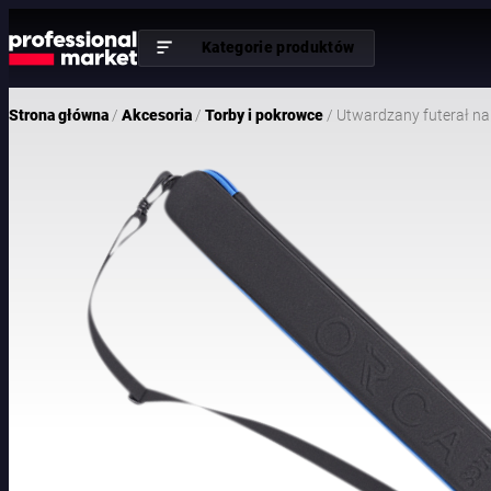
Kategorie produktów
/
/
/ Utwardzany futerał na 
Strona główna
Akcesoria
Torby i pokrowce