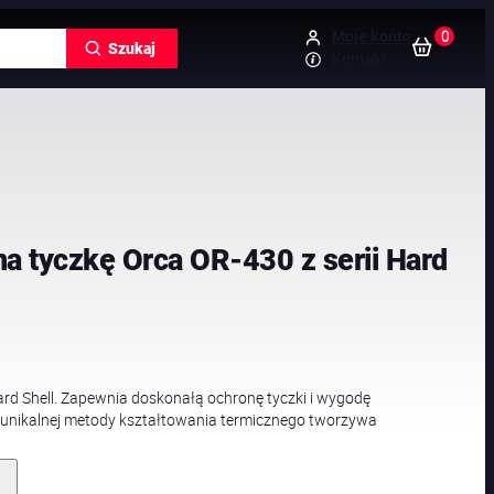
0
Moje konto
Szukaj
Kontakt
na tyczkę Orca OR-430 z serii Hard
Hard Shell. Zapewnia doskonałą ochronę tyczki i wygodę
unikalnej metody kształtowania termicznego tworzywa