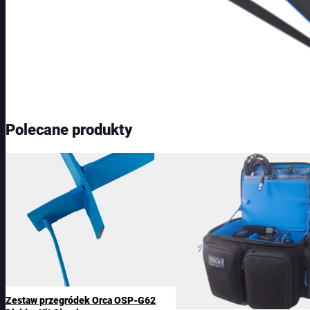
Polecane produkty
Zestaw przegródek Orca OSP-G62