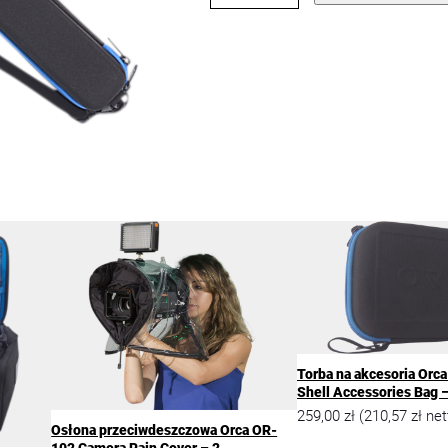
o
ś
ć
U
t
w
a
r
d
z
a
n
y
f
u
t
e
r
a
Torba na akcesoria Orc
ł
Shell Accessories Bag 
n
259,00
zł
210,57
zł
(
net
a
Osłona przeciwdeszczowa Orca OR-