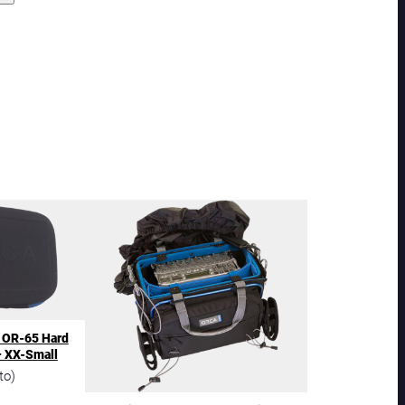
a OR-65 Hard
– XX-Small
to)