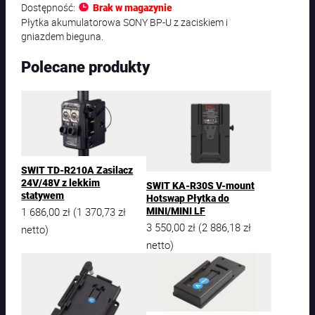
Dostępność:
Brak w magazynie
Płytka akumulatorowa SONY BP-U z zaciskiem i
gniazdem bieguna.
Polecane produkty
SWIT TD-R210A Zasilacz
24V/48V z lekkim
SWIT KA-R30S V-mount
statywem
Hotswap Płytka do
1 686,00
zł
1 370,73
zł
(
MINI/MINI LF
3 550,00
zł
2 886,18
zł
(
netto)
netto)