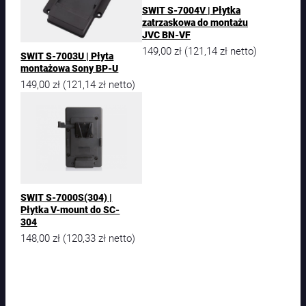
SWIT S-7004V | Płytka
zatrzaskowa do montażu
JVC BN-VF
149,00
zł
121,14
zł
(
netto)
SWIT S-7003U | Płyta
montażowa Sony BP-U
149,00
zł
121,14
zł
(
netto)
SWIT S-7000S(304) |
Płytka V-mount do SC-
304
148,00
zł
120,33
zł
(
netto)