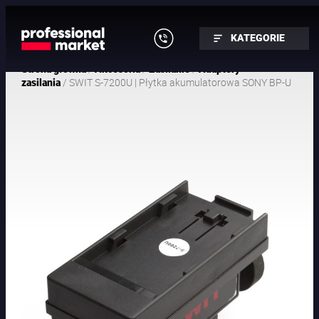
KATEGORIE
/
/
/
Strona główna
Akcesoria
Zasilanie
Adaptery
/ SWIT S-7200U | Płytka akumulatorowa SONY BP-U
zasilania