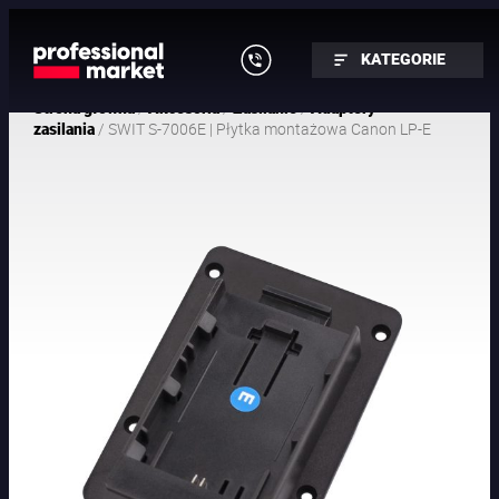
KATEGORIE
/
/
/
Strona główna
Akcesoria
Zasilanie
Adaptery
/ SWIT S-7006E | Płytka montażowa Canon LP-E
zasilania