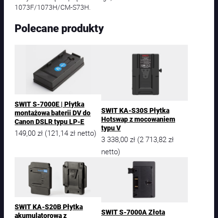
1073F/1073H/CM-S73H.
Polecane produkty
SWIT S-7000E | Płytka
SWIT KA-S30S Płytka
montażowa baterii DV do
Hotswap z mocowaniem
Canon DSLR typu LP-E
typu V
149,00
zł
121,14
zł
(
netto)
3 338,00
zł
2 713,82
zł
(
netto)
SWIT KA-S20B Płytka
SWIT S-7000A Złota
akumulatorowa z