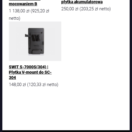
płytka akumulatorowa
mocowaniem B
250,00
zł
203,25
zł
(
netto)
1 138,00
zł
925,20
zł
(
netto)
SWIT S-7000S(304) |
Płytka V-mount do SC-
304
148,00
zł
120,33
zł
(
netto)