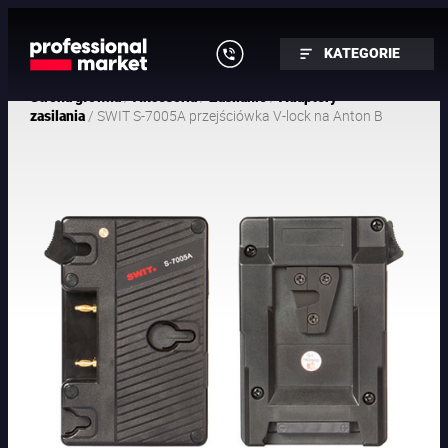
KATEGORIE
/
/
/
Strona główna
Akcesoria
Zasilanie
Adaptery
/ SWIT S-7005A przejściówka V-lock na Anton B
zasilania