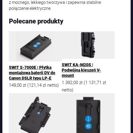
z mocnego, lekkiego tworzywa i zapewnia stabilne
połączenie elektryczne.
Polecane produkty
SWIT KA-M20S |
SWIT S-7000E | Płytka
Podwójna kieszeń V-
montażowa baterii DV do
mount
Canon DSLR typu LP-E
1 392,00
zł
1 131,71
zł
(
149,00
zł
121,14
zł
(
netto)
netto)