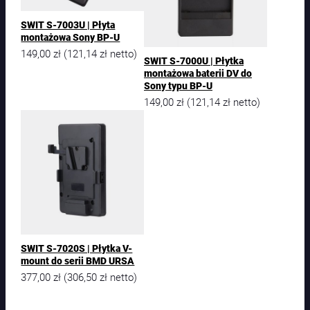
SWIT S-7003U | Płyta
montażowa Sony BP-U
149,00
zł
121,14
zł
(
netto)
SWIT S-7000U | Płytka
montażowa baterii DV do
Sony typu BP-U
149,00
zł
121,14
zł
(
netto)
SWIT S-7020S | Płytka V-
mount do serii BMD URSA
377,00
zł
306,50
zł
(
netto)