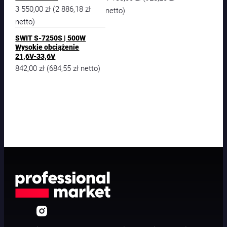
3 550,00
zł
2 886,18
zł
(
netto)
netto)
SWIT S-7250S | 500W
Wysokie obciążenie
21,6V-33,6V
842,00
zł
684,55
zł
(
netto)