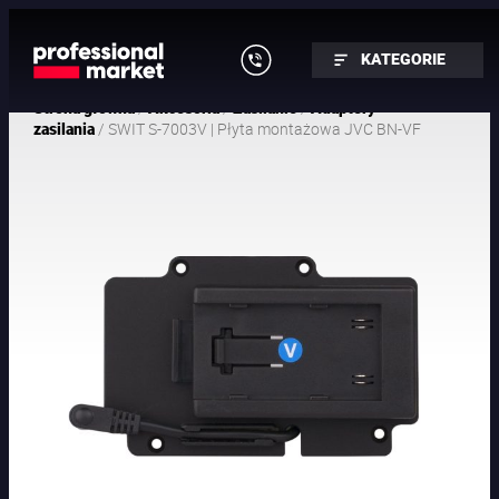
KATEGORIE
/
/
/
Strona główna
Akcesoria
Zasilanie
Adaptery
/ SWIT S-7003V | Płyta montażowa JVC BN-VF
zasilania