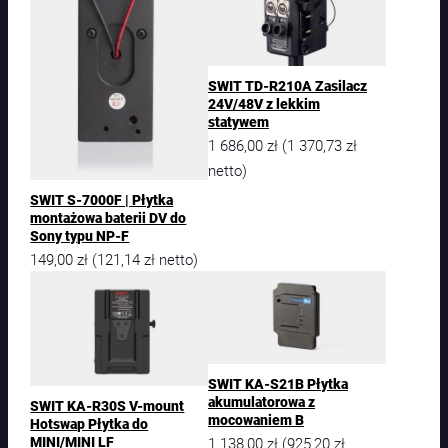
SWIT TD-R210A Zasilacz
24V/48V z lekkim
statywem
1 686,00
zł
1 370,73
zł
(
netto)
SWIT S-7000F | Płytka
montażowa baterii DV do
Sony typu NP-F
149,00
zł
121,14
zł
(
netto)
SWIT KA-S21B Płytka
akumulatorowa z
SWIT KA-R30S V-mount
mocowaniem B
Hotswap Płytka do
1 138,00
zł
925,20
zł
(
MINI/MINI LF