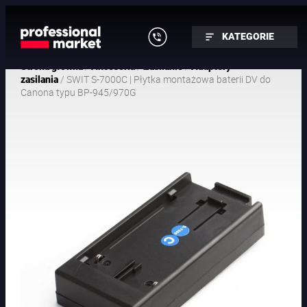
KATEGORIE
/
/
/
Strona główna
Akcesoria
Zasilanie
Adaptery
/ SWIT S-7000C | Płytka montażowa baterii DV do
zasilania
Canona typu BP-945/970G