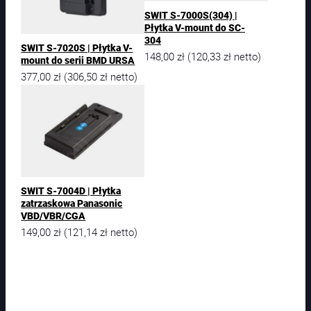
SWIT S-7000S(304) |
Płytka V-mount do SC-
304
SWIT S-7020S | Płytka V-
148,00
zł
120,33
zł
(
netto)
mount do serii BMD URSA
377,00
zł
306,50
zł
(
netto)
SWIT S-7004D | Płytka
zatrzaskowa Panasonic
VBD/VBR/CGA
149,00
zł
121,14
zł
(
netto)