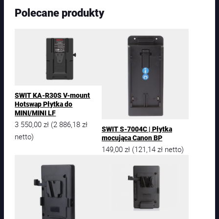
Polecane produkty
SWIT KA-R30S V-mount
Hotswap Płytka do
MINI/MINI LF
3 550,00
zł
2 886,18
zł
(
SWIT S-7004C | Płytka
netto)
mocująca Canon BP
149,00
zł
121,14
zł
(
netto)