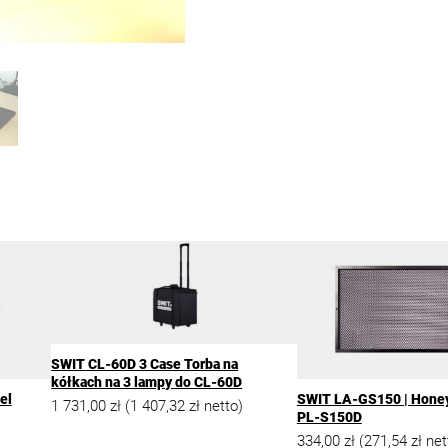
W
I
T
S
-
6
6
3
0
|
T
o
r
b
a
n
a
2
SWIT CL-60D 3 Case Torba na
l
kółkach na 3 lampy do CL-60D
a
el
SWIT LA-GS150 | Hone
1 731,00
zł
1 407,32
zł
(
netto)
m
PL-S150D
p
334,00
zł
271,54
zł
(
net