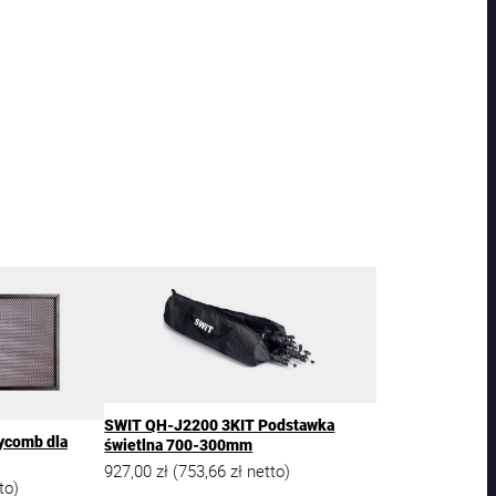
SWIT QH-J2200 3KIT Podstawka
ycomb dla
świetlna 700-300mm
927,00
zł
753,66
zł
(
netto)
to)