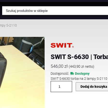
Wyszukiwarka
produktów
ampy S-2110
SWIT S-6630 | Torb
546,00
zł
(
443,90
zł
netto)
Dostępność:
Dostępny
SWIT S-6630 torba na 2 lampy S-2110
i
Dodaj do koszyka
l
o
ś
ć
S