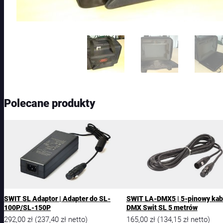
Polecane produkty
SWIT SL Adaptor | Adapter do SL-
SWIT LA-DMX5 | 5-pinowy kab
100P/SL-150P
DMX Swit SL 5 metrów
292,00
zł
237,40
zł
165,00
zł
134,15
zł
(
netto)
(
netto)