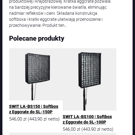
produktowej i krajobrazowej. Kratka eggcrate pozwala
na bardziej precyzyjne kierowanie światła, eliminując
nadmiar refleksów i cieni. Składana konstrukcja
softboxa i kratki eggcrate ułatwiają przenoszenie i
przechowywanie. Produkt ten…
Polecane produkty
SWIT LA-BS150 | Softbox
z Eggcrate do SL-150P
SWIT LA-BS100 | Softbox
546,00
zł
443,90
zł
(
netto)
z Eggcrate do SL-100P
546,00
zł
443,90
zł
(
netto)