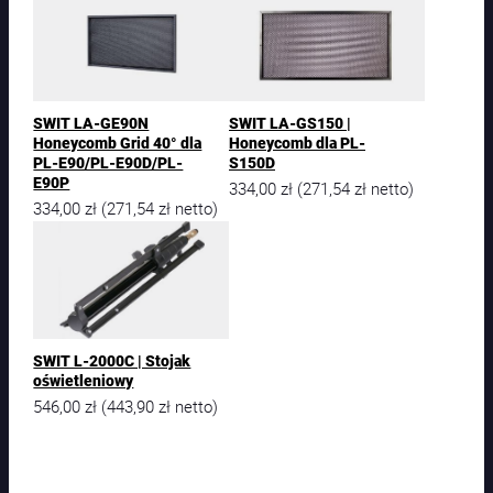
SWIT LA-GE90N
SWIT LA-GS150 |
Honeycomb Grid 40° dla
Honeycomb dla PL-
PL-E90/PL-E90D/PL-
S150D
E90P
334,00
zł
271,54
zł
(
netto)
334,00
zł
271,54
zł
(
netto)
SWIT L-2000C | Stojak
oświetleniowy
546,00
zł
443,90
zł
(
netto)