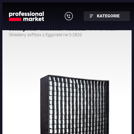
KATEGORIE
/
/
/ SWIT LA-B820 |
Strona główna
Oświetlenie
Akcesoria
Składany softbox z Eggcrate na S-2820