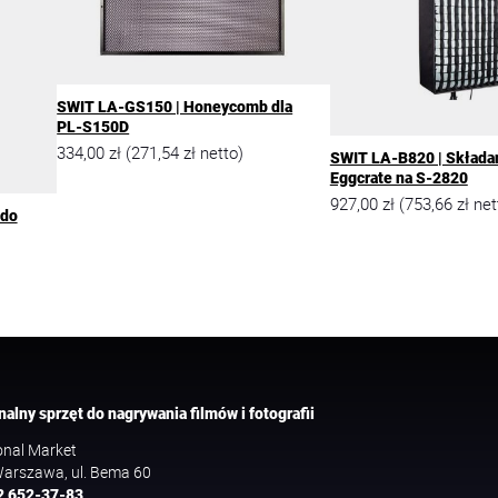
SWIT LA-GS150 | Honeycomb dla
PL-S150D
334,00
zł
271,54
zł
(
netto)
SWIT LA-B820 | Składan
Eggcrate na S-2820
927,00
zł
753,66
zł
(
net
 do
nalny sprzęt do nagrywania filmów i fotografii
onal Market
arszawa, ul. Bema 60
2 652-37-83