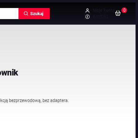
0
Moje konto
Szukaj
Kontakt
ownik
kcją bezprzewodową, bez adaptera.