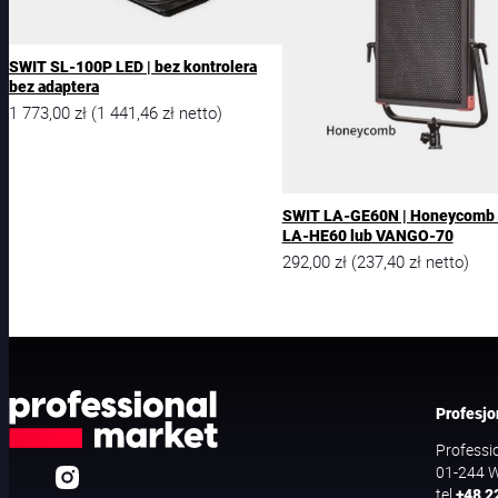
SWIT SL-100P LED | bez kontrolera
bez adaptera
1 773,00
zł
1 441,46
zł
(
netto)
SWIT LA-GE60N | Honeycomb
LA-HE60 lub VANGO-70
292,00
zł
237,40
zł
(
netto)
Profesjo
Professi
01-244 W
tel
+48 2