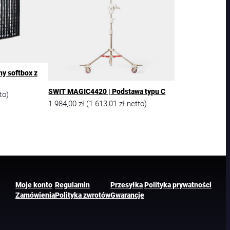
y softbox z
SWIT MAGIC4420 | Podstawa typu C
to)
1 984,00
zł
1 613,01
zł
(
netto)
Moje konto
Regulamin
Przesyłka
Polityka prywatności
Zamówienia
Polityka zwrotów
Gwarancje