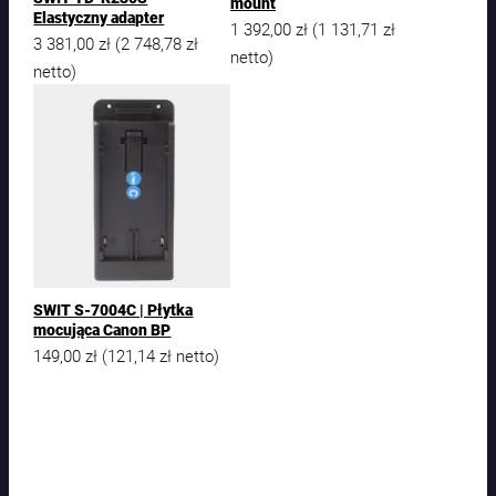
c
mount
Elastyczny adapter
z
1 392,00
zł
1 131,71
zł
(
3 381,00
zł
2 748,78
zł
(
1
netto)
5
netto)
V
-
5
A
7
5
W
4
-
p
i
SWIT S-7004C | Płytka
mocująca Canon BP
n
149,00
zł
121,14
zł
X
(
netto)
L
R