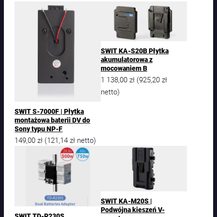
I
T
S
-
2
SWIT KA-S20B Płytka
6
akumulatorowa z
2
mocowaniem B
0
1 138,00
zł
925,20
zł
(
A
d
netto)
a
p
SWIT S-7000F | Płytka
t
montażowa baterii DV do
Sony typu NP-F
o
149,00
zł
121,14
zł
r
(
netto)
|
Z
a
s
i
l
SWIT KA-M20S |
a
Podwójna kieszeń V-
SWIT TD-R230S