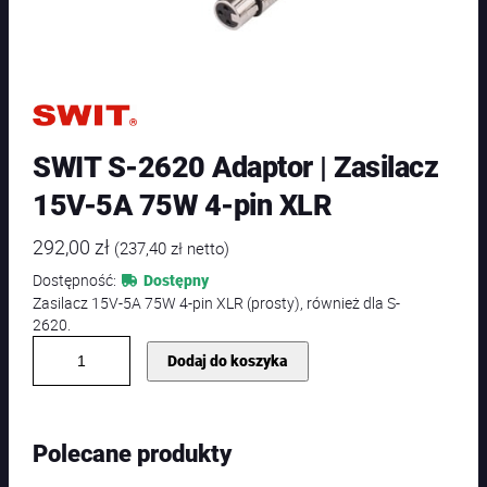
SWIT S-2620 Adaptor | Zasilacz
15V-5A 75W 4-pin XLR
292,00
zł
(
237,40
zł
netto)
Dostępność:
Dostępny
Zasilacz 15V-5A 75W 4-pin XLR (prosty), również dla S-
2620.
i
Dodaj do koszyka
l
o
ś
ć
Polecane produkty
S
W