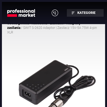
KATEGORIE
/
/
/
Strona główna
Akcesoria
Zasilanie
Adaptery
/ SWIT S-2620 Adaptor | Zasilacz 15V-5A 75W 4-pin
zasilania
XLR