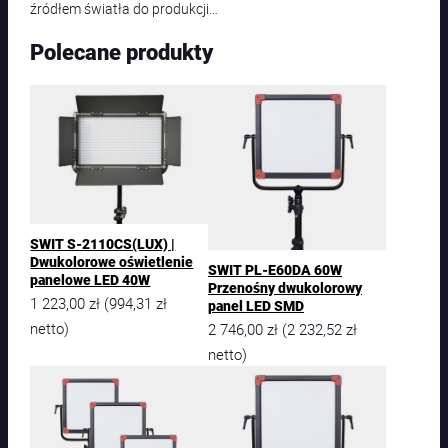
źródłem światła do produkcji…
Polecane produkty
SWIT S-2110CS(LUX) |
Dwukolorowe oświetlenie
SWIT PL-E60DA 60W
panelowe LED 40W
Przenośny dwukolorowy
1 223,00
zł
994,31
zł
(
panel LED SMD
netto)
2 746,00
zł
2 232,52
zł
(
netto)