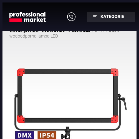
KATEGORIE
/
/
/ SWIT PL-E90P
Strona główna
Oświetlenie
Panele LED
wodoodporna lampa LED