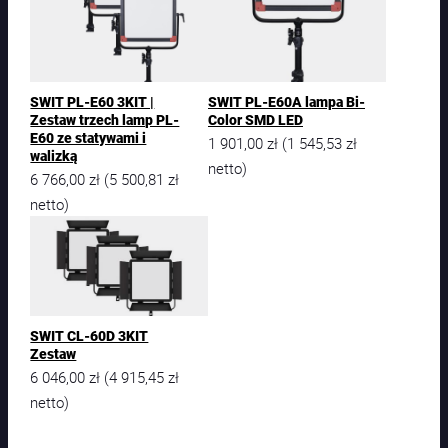
SWIT PL-E60 3KIT |
SWIT PL-E60A lampa Bi-
Zestaw trzech lamp PL-
Color SMD LED
E60 ze statywami i
1 901,00
zł
1 545,53
zł
(
walizką
netto)
6 766,00
zł
5 500,81
zł
(
netto)
SWIT CL-60D 3KIT
Zestaw
6 046,00
zł
4 915,45
zł
(
netto)