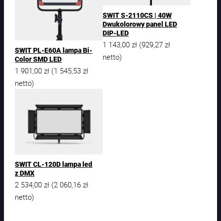
SWIT S-2110CS | 40W
Dwukolorowy panel LED
DIP-LED
1 143,00
zł
929,27
zł
(
SWIT PL-E60A lampa Bi-
netto)
Color SMD LED
1 901,00
zł
1 545,53
zł
(
netto)
SWIT CL-120D lampa led
z DMX
2 534,00
zł
2 060,16
zł
(
netto)