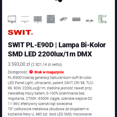
SWIT PL-E90D | Lampa Bi-Kolor
SMD LED 2200lux/1m DMX
3 593,00
zł
(
2 921,14
zł
netto)
Dostępność:
Brak w magazynie
PL-E90D trzeciej generacji Natural-born-soft Bi-color
LED Panel Light, ultracienki, patent SWIT, CRI 98, TLCI
99, 90W, 2200Lux@1m, stabilna jasność nawet przy
niewielkiej mocy baterii, 0-100% ściemnianie bez
migotania, 2700K -6500K ciągłe, szerokie wejście DC
11-36V, efektywny szeroki kąt świecenia
70°,całkowicie metalowa obudowa ze stojakiem w
kształcie litery U, 480 szt. diod LED SMD, mocowanie