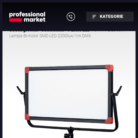
KATEGORIE
/
/
/ SWIT PL-E90D |
Strona główna
Oświetlenie
Panele LED
Lampa Bi-Kolor SMD LED 2200lux/1m DMX