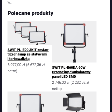
w…
Polecane produkty
SWIT PL-E90 3KIT zestaw
trzech lamp ze statywami
i torbowalizką
6 977,00
zł
5 672,36
zł
(
SWIT PL-E60DA 60W
netto)
Przenośny dwukolorowy
panel LED SMD
2 746,00
zł
2 232,52
zł
(
netto)