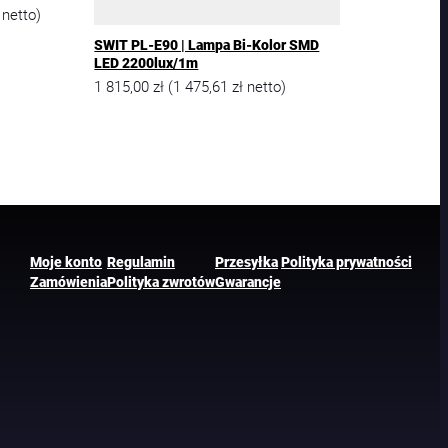
netto)
SWIT PL-E90 | Lampa Bi-Kolor SMD
LED 2200lux/1m
1 815,00
zł
1 475,61
zł
(
netto)
Moje konto
Regulamin
Przesyłka
Polityka prywatności
Zamówienia
Polityka zwrotów
Gwarancje