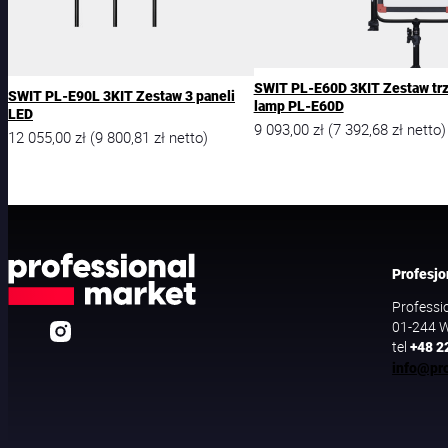
SWIT PL-E60D 3KIT Zestaw tr
SWIT PL-E90L 3KIT Zestaw 3 paneli
lamp PL-E60D
LED
9 093,00
zł
7 392,68
zł
(
netto)
12 055,00
zł
9 800,81
zł
(
netto)
Profesjo
Professi
01-244 W
tel
+48 2
info@pro