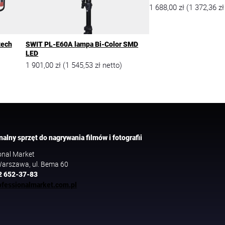
1 688,00
zł
1 372,36
zł
(
zech
SWIT PL-E60A lampa Bi-Color SMD
LED
1 901,00
zł
1 545,53
zł
(
netto)
nalny sprzęt do nagrywania filmów i fotografii
onal Market
arszawa, ul. Bema 60
2 652-37-83
fessionalmarket.com.pl