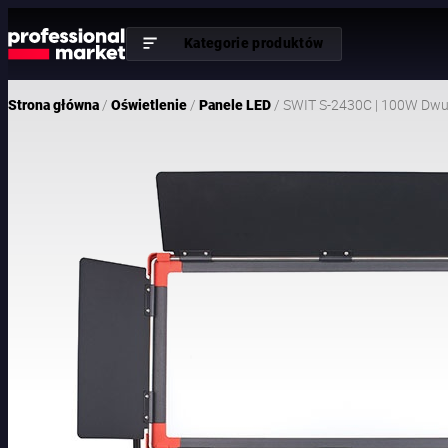
Kategorie produktów
/
/
/ SWIT S-2430C | 100W Dwu
Strona główna
Oświetlenie
Panele LED