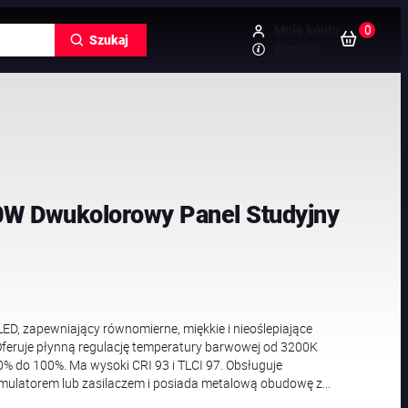
0
Moje konto
Szukaj
Kontakt
0W Dwukolorowy Panel Studyjny
ED, zapewniający równomierne, miękkie i nieoślepiające
 Oferuje płynną regulację temperatury barwowej od 3200K
 do 100%. Ma wysoki CRI 93 i TLCI 97. Obsługuje
umulatorem lub zasilaczem i posiada metalową obudowę z…