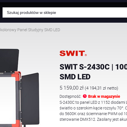
Wyszukiwarka
produktów
kolorowy Panel Studyjny SMD LED
SWIT S-2430C | 10
SMD LED
5 159,00
zł
(
4 194,31
zł
netto)
Dostępność:
Brak w magazynie
S-2430C to panel LED z 1152 diodami L
światło o szerokim kącie rozsyłu 70°.
do 5600K oraz ściemnianie PWM od 10%
sterowanie DMX512. Zasilany jest ak