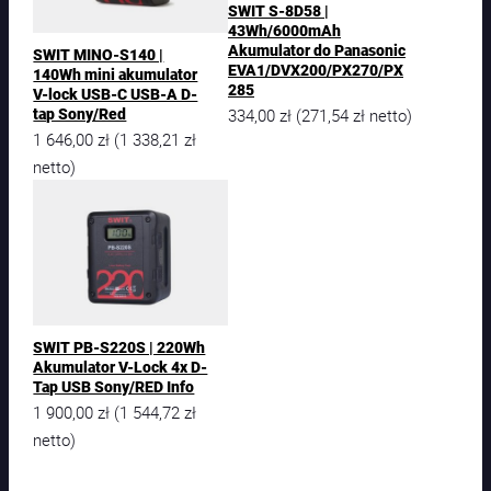
SWIT S-8D58 |
43Wh/6000mAh
Akumulator do Panasonic
SWIT MINO-S140 |
EVA1/DVX200/PX270/PX
140Wh mini akumulator
285
V-lock USB-C USB-A D-
334,00
zł
271,54
zł
tap Sony/Red
(
netto)
1 646,00
zł
1 338,21
zł
(
netto)
SWIT PB-S220S | 220Wh
Akumulator V-Lock 4x D-
Tap USB Sony/RED Info
1 900,00
zł
1 544,72
zł
(
netto)