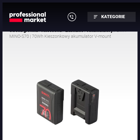
KATEGORIE
/
/
/
/ SWIT
Strona główna
Akcesoria
Zasilanie
Akumulatory
MINO-S70 | 70Wh Kieszonkowy akumulator V-mount