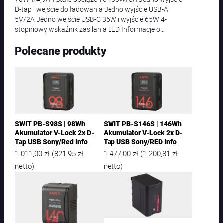
D-tap i wejście do ładowania Jedno wyjście USB-A
5V/2A Jedno wejście USB-C 35W i wyjście 65W 4-
stopniowy wskaźnik zasilania LED Informacje o…
Polecane produkty
SWIT PB-S98S | 98Wh
SWIT PB-S146S | 146Wh
Akumulator V-Lock 2x D-
Akumulator V-Lock 2x D-
Tap USB Sony/Red Info
Tap USB Sony/RED Info
1 011,00
zł
821,95
zł
1 477,00
zł
1 200,81
zł
(
(
netto)
netto)