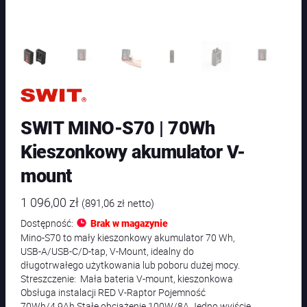
SWIT MINO-S70 | 70Wh
Kieszonkowy akumulator V-
mount
1 096,00
zł
(
891,06
zł
netto)
Dostępność:
Brak w magazynie
Mino-S70 to mały kieszonkowy akumulator 70 Wh,
USB-A/USB-C/D-tap, V-Mount, idealny do
długotrwałego użytkowania lub poboru dużej mocy.
Streszczenie: Mała bateria V-mount, kieszonkowa
Obsługa instalacji RED V-Raptor Pojemność
70Wh/4,9Ah Stałe obciążenie 100W/8A Jedno wyjście