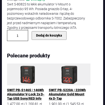
Swit S-8082S to lekki akumulator V-Mount o
pojemności 95 Wh. Posiada gniazdo D-tap, 4-
poziomowy wskaźnik naładowania i łączkę do
bezprzewodowego odbiornika S-7002. Zabezpieczony
jest przed nadmiernym napięciem i temperaturą.
Zgodny z przepisami transportu lotniczego IATA.
i
Dodaj do koszyka
l
o
ś
ć
Polecane produkty
S
W
I
T
S
-
8
0
SWIT PB-S146S | 146Wh
SWIT PB-S220A | 220Wh
8
Akumulator V-Lock 2x D-
Akumulator Gold Mount
2
Tap USB Sony/RED Info
4x D-Tap
S
1 477,00
zł
1 200,81
zł
1 901,00
zł
1 545,53
zł
(
(