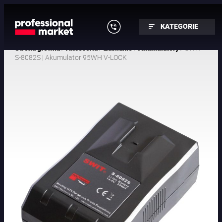
KATEGORIE
/
/
/
/ SWIT
Strona główna
Akcesoria
Zasilanie
Akumulatory
S-8082S | Akumulator 95WH V-LOCK