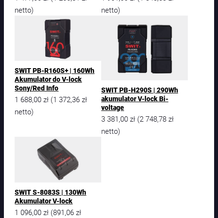
|
netto)
netto)
A
k
u
m
u
l
SWIT PB-R160S+ | 160Wh
a
Akumulator do V-lock
t
Sony/Red Info
SWIT PB-H290S | 290Wh
o
1 688,00
zł
1 372,36
zł
akumulator V-lock Bi-
(
r
voltage
9
netto)
3 381,00
zł
2 748,78
zł
(
5
W
netto)
H
V
-
L
O
C
SWIT S-8083S | 130Wh
K
Akumulator V-lock
1 096,00
zł
891,06
zł
(