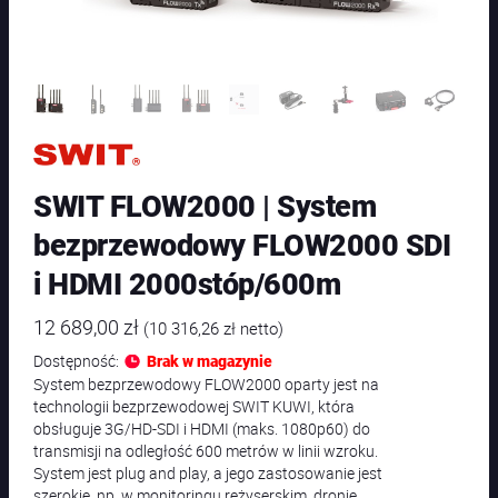
SWIT FLOW2000 | System
bezprzewodowy FLOW2000 SDI
i HDMI 2000stóp/600m
12 689,00
zł
(
10 316,26
zł
netto)
Dostępność:
Brak w magazynie
System bezprzewodowy FLOW2000 oparty jest na
technologii bezprzewodowej SWIT KUWI, która
obsługuje 3G/HD-SDI i HDMI (maks. 1080p60) do
transmisji na odległość 600 metrów w linii wzroku.
System jest plug and play, a jego zastosowanie jest
szerokie, np. w monitoringu reżyserskim, dronie,