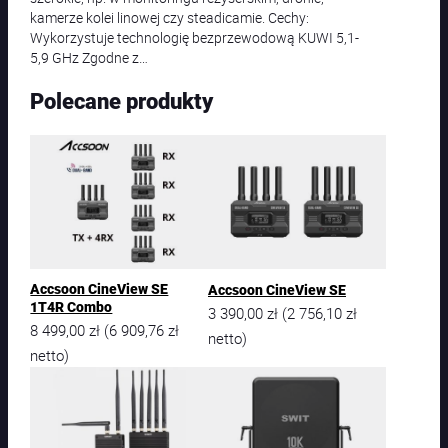
kamerze kolei linowej czy steadicamie. Cechy:
Wykorzystuje technologię bezprzewodową KUWI 5,1-
5,9 GHz Zgodne z…
Polecane produkty
Accsoon CineView SE
Accsoon CineView SE
1T4R Combo
3 390,00
zł
2 756,10
zł
(
8 499,00
zł
6 909,76
zł
(
netto)
netto)