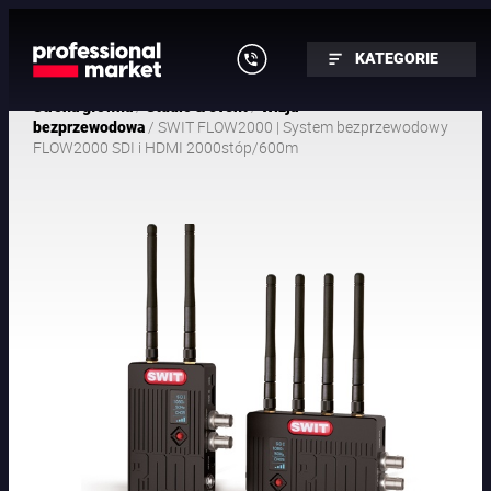
KATEGORIE
/
/
Strona główna
Studio & event
Wizja
/ SWIT FLOW2000 | System bezprzewodowy
bezprzewodowa
FLOW2000 SDI i HDMI 2000stóp/600m