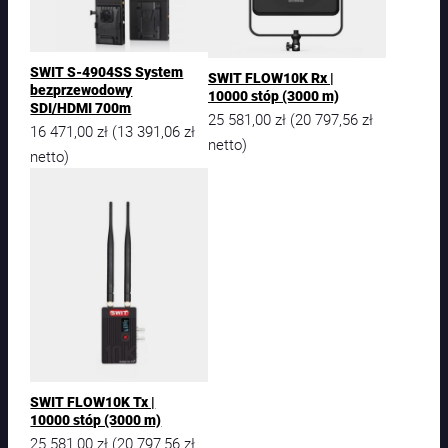
SWIT S-4904SS System
SWIT FLOW10K Rx |
bezprzewodowy
10000 stóp (3000 m)
SDI/HDMI 700m
25 581,00
zł
20 797,56
zł
(
16 471,00
zł
13 391,06
zł
(
netto)
netto)
SWIT FLOW10K Tx |
10000 stóp (3000 m)
25 581,00
zł
20 797,56
zł
(