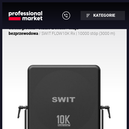
KATEGORIE
/
/
Strona główna
Studio & event
Wizja
/ SWIT FLOW10K Rx | 10000 stóp (3000 m)
bezprzewodowa