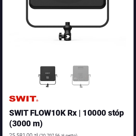
SWIT FLOW10K Rx | 10000 stóp
(3000 m)
25 581,00
zł
(
20 797,56
zł
netto)