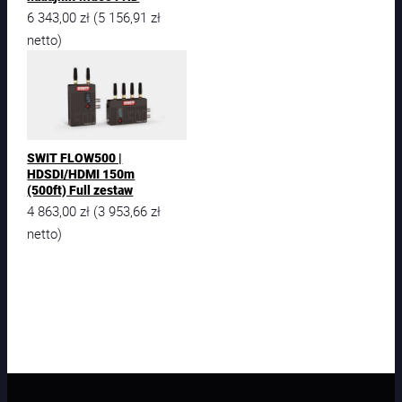
6 343,00
zł
5 156,91
zł
(
netto)
SWIT FLOW500 |
HDSDI/HDMI 150m
(500ft) Full zestaw
4 863,00
zł
3 953,66
zł
(
netto)