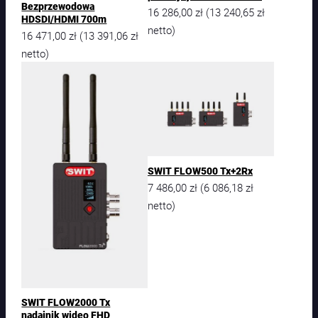
Bezprzewodowa
16 286,00
zł
13 240,65
zł
(
HDSDI/HDMI 700m
netto)
16 471,00
zł
13 391,06
zł
(
netto)
SWIT FLOW500 Tx+2Rx
7 486,00
zł
6 086,18
zł
(
netto)
SWIT FLOW2000 Tx
nadajnik wideo FHD